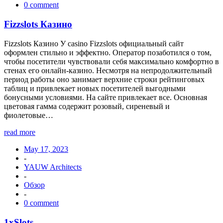
0 comment
Fizzslots Казино
Fizzslots Казино У casino Fizzslots официальный сайт
оформлен стильно и эффектно. Оператор позаботился о том,
чтобы посетители чувствовали себя максимально комфортно в
стенах его онлайн-казино. Несмотря на непродолжительный
период работы оно занимает верхние строки рейтинговых
таблиц и привлекает новых посетителей выгодными
бонусными условиями. На сайте привлекает все. Основная
цветовая гамма содержит розовый, сиреневый и
фиолетовые…
read more
May 17, 2023
-
YAUW Architects
-
Обзор
-
0 comment
1xSlots