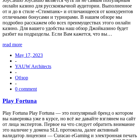
JoyCasino Joycasino является чуть ли не самым популярным
онлайн казино для русскоязычной аудитории. Выполненное
от и до в стиле «Стимпанк» и отличающееся от конкурентов
отличными бонусами и турнирами. В нашем обзоре мы
подробно расскажем обо всех преимуществах этого онлайн
казино. Для вашего удобства наш обзор Джойказино будет
разбит на подразделы. Если Вам кажется, что вы…
read more
May 17, 2023
-
YAUW Architects
-
Обзор
-
0 comment
Play Fortuna
Play Fortuna Play Fortuna — это популярный бренд о котором
вы наверняка уже в курсе, но всё же давайте взглянем на сайт
от лица экспертов. Первое на что следует обратить внимание
это наличие у домена SLL протокола, далее активный
валидатор лицензии — Curacao eGaming и электронная печать