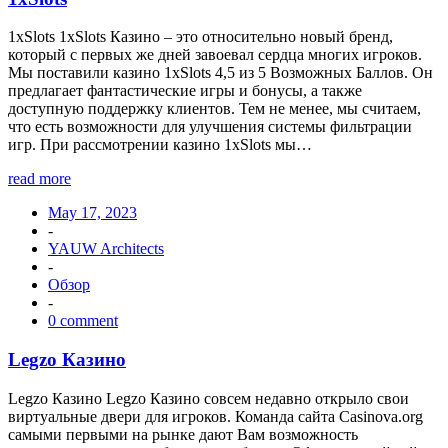
1xSlots 1xSlots Казино – это относительно новый бренд,
который с первых же дней завоевал сердца многих игроков.
Мы поставили казино 1xSlots 4,5 из 5 Возможных Баллов. Он
предлагает фантастические игры и бонусы, а также
доступную поддержку клиентов. Тем не менее, мы считаем,
что есть возможности для улучшения системы фильтрации
игр. При рассмотрении казино 1xSlots мы…
read more
May 17, 2023
-
YAUW Architects
-
Обзор
-
0 comment
Legzo Казино
Legzo Казино Legzo Казино совсем недавно открыло свои
виртуальные двери для игроков. Команда сайта Casinova.org
самыми первыми на рынке дают Вам возможность