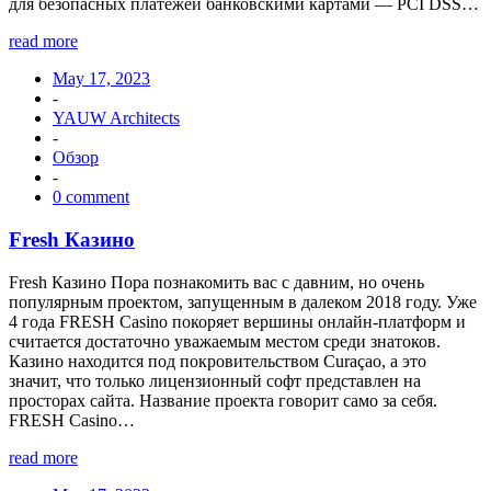
для безопасных платежей банковскими картами — PCI DSS…
read more
May 17, 2023
-
YAUW Architects
-
Обзор
-
0 comment
Fresh Казино
Fresh Казино Пора познакомить вас с давним, но очень
популярным проектом, запущенным в далеком 2018 году. Уже
4 года FRESH Casino покоряет вершины онлайн-платформ и
считается достаточно уважаемым местом среди знатоков.
Казино находится под покровительством Curaçao, а это
значит, что только лицензионный софт представлен на
просторах сайта. Название проекта говорит само за себя.
FRESH Casino…
read more