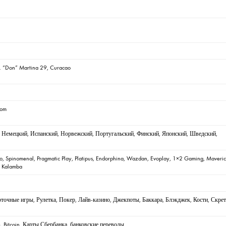
F. “Don” Martina 29, Curacao
com
, Немецкий, Испанский, Норвежский, Португальский, Финский, Японский, Шведский,
o, Spinomenal, Pragmatic Play, Platipus, Endorphina, Wazdan, Evoplay, 1×2 Gaming, Maveric
k, Kalamba
точные игры, Рулетка, Покер, Лайв-казино, Джекпоты, Баккара, Блэкджек, Кости, Скрет
, Bitcoin,
Карты Сбербанка
, банковские переводы