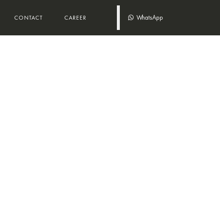
WhatsApp
CONTACT
CAREER