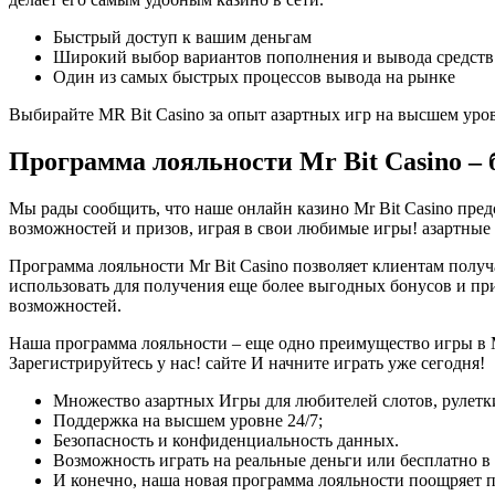
Быстрый доступ к вашим деньгам
Широкий выбор вариантов пополнения и вывода средств
Один из самых быстрых процессов вывода на рынке
Выбирайте MR Bit Casino за опыт азартных игр на высшем уро
Программа лояльности Mr Bit Casino –
Мы рады сообщить, что наше онлайн казино Mr Bit Casino пре
возможностей и призов, играя в свои любимые игры! азартные
Программа лояльности Mr Bit Casino позволяет клиентам получ
использовать для получения еще более выгодных бонусов и при
возможностей.
Наша программа лояльности – еще одно преимущество игры в M
Зарегистрируйтесь у нас! сайте И начните играть уже сегодня!
Множество азартных Игры для любителей слотов, рулетки
Поддержка на высшем уровне 24/7;
Безопасность и конфиденциальность данных.
Возможность играть на реальные деньги или бесплатно 
И конечно, наша новая программа лояльности поощряет 