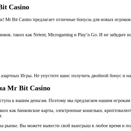
it Casino
! Mr Bit Casino предлагает отличные бонусы для новых игроков
ков, таких как Netent, Microgaming и Play’n Go. И не забудьте 
ыт азартных Игры. Не упустите шанс получить двойной бонус и 
а Mr Bit Casino
оступа к вашим деньгам. Поэтому мы предлагаем нашим игрокам
ких как банковские карты, электронные кошельки, криптовалют
т.
а рынке. Вы можете вывести свой выигрыш в любое время и полу