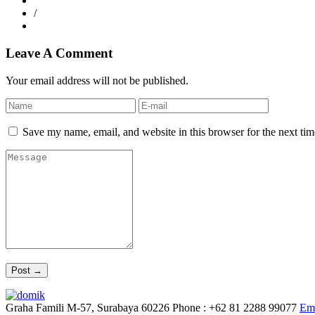
/
Leave A Comment
Your email address will not be published.
Save my name, email, and website in this browser for the next ti
Graha Famili M-57, Surabaya 60226
Phone : +62 81 2288 99077
Ema