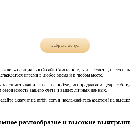
Забрать Бонус
Casino. – официальный сайт Самые популярные слоты, настольны
слаждаться играми в любое время и в любом месте.
обы увеличить ваши шансы на победу, мы предлагаем щедрые бону
 безопасность вашего счета и ваших личных данных.
дайте аккаунт на mrbit. com и наслаждайтесь азартом! на высше
ромное разнообразие и высокие выигрыш