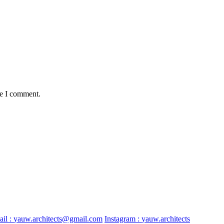
me I comment.
il :
yauw.architects@gmail.com
Instagram :
yauw.architects