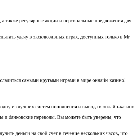
, а также регулярные акции и персональные предложения для
испытать удачу в эксклюзивных играх, доступных только в Mr
насладиться самыми крутыми играми в мире онлайн-казино!
 одну из лучших систем пополнения и вывода в онлайн-казино.
ы и банковские переводы. Вы можете быть уверены, что
чить деньги на свой счет в течение нескольких часов, что