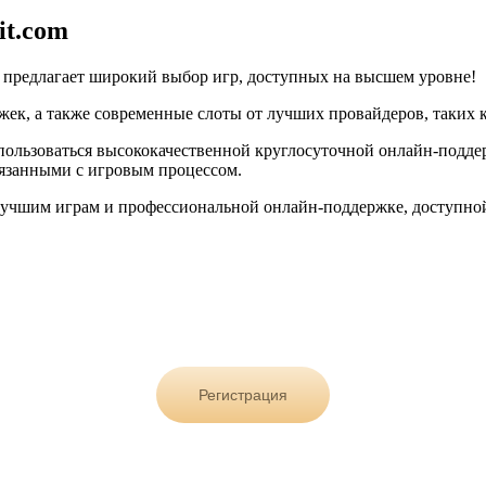
it.com
 предлагает широкий выбор игр, доступных на высшем уровне!
джек, а также современные слоты от лучших провайдеров, таких к
 пользоваться высококачественной круглосуточной онлайн-подд
вязанными с игровым процессом.
к лучшим играм и профессиональной онлайн-поддержке, доступно
Регистрация