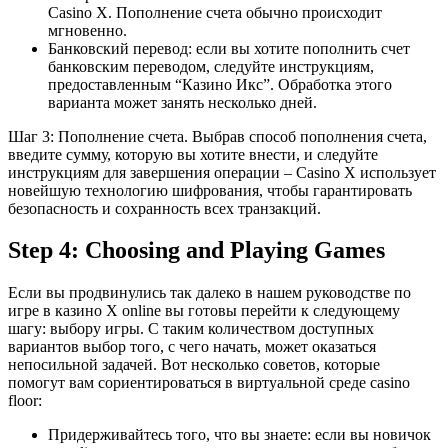
Casino X. Пополнение счета обычно происходит
мгновенно.
Банковский перевод: если вы хотите пополнить счет
банковским переводом, следуйте инструкциям,
предоставленным “Казино Икс”. Обработка этого
варианта может занять несколько дней.
Шаг 3: Пополнение счета. Выбрав способ пополнения счета,
введите сумму, которую вы хотите внести, и следуйте
инструкциям для завершения операции – Casino X использует
новейшую технологию шифрования, чтобы гарантировать
безопасность и сохранность всех транзакций.
Step 4: Choosing and Playing Games
Если вы продвинулись так далеко в нашем руководстве по
игре в казино X online вы готовы перейти к следующему
шагу: выбору игры. С таким количеством доступных
вариантов выбор того, с чего начать, может оказаться
непосильной задачей. Вот несколько советов, которые
помогут вам сориентироваться в виртуальной среде casino
floor:
Придерживайтесь того, что вы знаете: если вы новичок