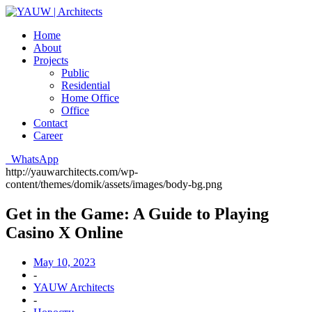
Home
About
Projects
Public
Residential
Home Office
Office
Contact
Career
WhatsApp
http://yauwarchitects.com/wp-
content/themes/domik/assets/images/body-bg.png
Get in the Game: A Guide to Playing
Casino X Online
May 10, 2023
-
YAUW Architects
-