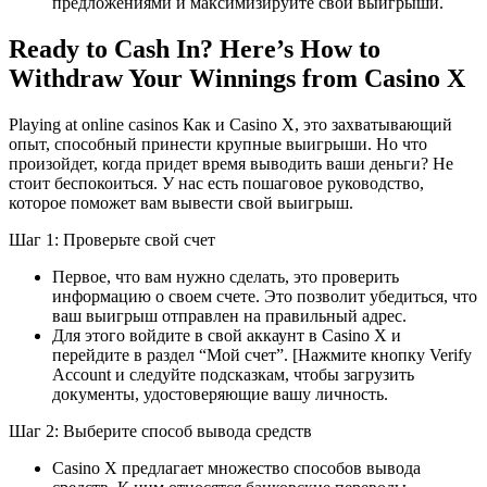
предложениями и максимизируйте свои выигрыши.
Ready to Cash In? Here’s How to
Withdraw Your Winnings from Casino X
Playing at online casinos Как и Casino X, это захватывающий
опыт, способный принести крупные выигрыши. Но что
произойдет, когда придет время выводить ваши деньги? Не
стоит беспокоиться. У нас есть пошаговое руководство,
которое поможет вам вывести свой выигрыш.
Шаг 1: Проверьте свой счет
Первое, что вам нужно сделать, это проверить
информацию о своем счете. Это позволит убедиться, что
ваш выигрыш отправлен на правильный адрес.
Для этого войдите в свой аккаунт в Casino X и
перейдите в раздел “Мой счет”. [Нажмите кнопку Verify
Account и следуйте подсказкам, чтобы загрузить
документы, удостоверяющие вашу личность.
Шаг 2: Выберите способ вывода средств
Casino X предлагает множество способов вывода