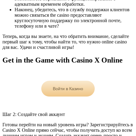
адекватным временем обработки.
Наконец, убедитесь, что в службу поддержки клиентов
можно связаться the casino предоставляют
круглосуточную поддержку по электронной почте,
телефону или в чате?
Теперь, когда вы знаете, на что обратить внимание, сделайте
первый шаг к тому, чтобы найти то, что нужно online casino
для вас. Удачи и счастливой игры!
Get in the Game with Casino X Online
Войти в Казино
Шаг 2: Создайте свой аккаунт
Готовы перейти на новый уровень игры? Зарегистрируйтесь в
Casino X Online прямо сейчас, чтобы получить доступ ко всем
лучшим играм и акциям. Создать аккаунт очень просто и