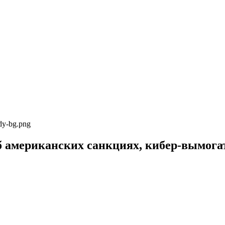
ody-bg.png
б американских санкциях, кибер-вымога