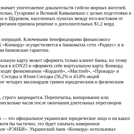
значает уничтожение доказательств гибели мирных жителей.
ополью, Гусаровке и Великой Камышевахе с целью подготовки к
ске и Щуровом, населенных пунктах между юго-востоком от
британия приняла решение о дополнительных $1,2 млрд
их операций. Ключевыми бенефициарами финансового
 «Конкорд» осуществляется в банкоматах сети «Радиус» и в
ам банковские гарантии.
туальную карту может оформить только клиент банка, по этому
ться в icON25 и оформить себе виртуальную карту. Конкорд
» входят финкомпании «Кордпей», «Мастпей», «Прокард» и
на Соседка и Юлия Соседка (56,2% и 43,8% акций
 более четырех миллиардов гривен юридическим и физическим
строго запрещается. Перепечатка, копирование или
несколько часов после окончания длительных переговоров
 — это официальное украинское юридическое лицо и на каких
отя бы частично, это будет означать намеренное
тале «РЭНБИ». Украинский банк «Конкорд» использовал