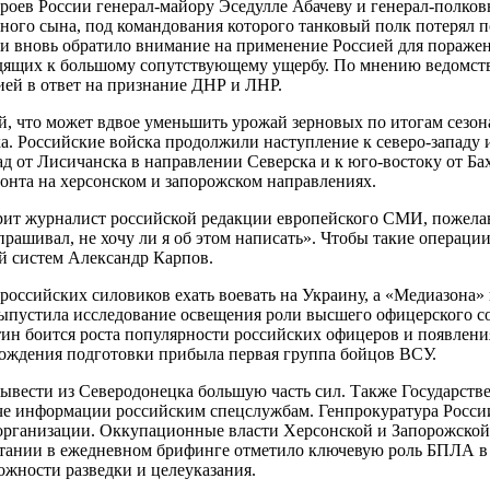
ероев России генерал-майору Эседулле Абачеву и генерал-полк
нного сына, под командования которого танковый полк потерял п
 вновь обратило внимание на применение Россией для поражени
ящих к большому сопутствующему ущербу. По мнению ведомства
ией в ответ на признание ДНР и ЛНР.
й, что может вдвое уменьшить урожай зерновых по итогам сезо
а. Российские войска продолжили наступление к северо-западу 
пад от Лисичанска в направлении Северска и к юго-востоку от 
онта на херсонском и запорожском направлениях.
ворит журналист российской редакции европейского СМИ, пожела
рашивал, не хочу ли я об этом написать». Чтобы такие операции
ый систем Александр Карпов.
российских силовиков ехать воевать на Украину, а «Медиазона»
пустила исследование освещения роли высшего офицерского сос
ин боится роста популярности российских офицеров и появления
ождения подготовки прибыла первая группа бойцов ВСУ.
 вывести из Северодонецка большую часть сил. Также Государст
че информации российским спецслужбам. Генпрокуратура Росси
ные организации. Оккупационные власти Херсонской и Запорожско
ании в ежедневном брифинге отметило ключевую роль БПЛА в 
ожности разведки и целеуказания.