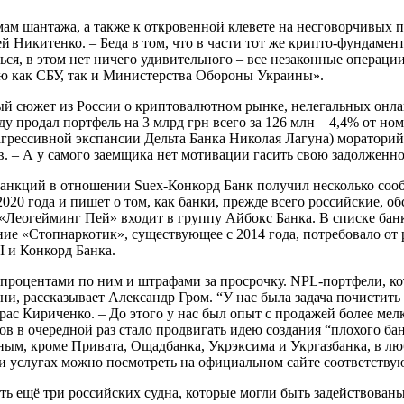
емам шантажа, а также к откровенной клевете на несговорчивых
й Никитенко. – Беда в том, что в части тот же крипто-фундаме
ся, в этом нет ничего удивительного – все незаконные операции
ью как СБУ, так и Министерства Обороны Украины».
 сюжет из России о криптовалютном рынке, нелегальных онлай
у продал портфель на 3 млрд грн всего за 126 млн – 4,4% от н
 агрессивной экспансии Дельта Банка Николая Лагуна) моратори
в. – А у самого заемщика нет мотивации гасить свою задолженно
 санкций в отношении Suex-Конкорд Банк получил несколько соо
2020 года и пишет о том, как банки, прежде всего российские, 
 «Леогейминг Пей» входит в группу Айбокс Банка. В списке бан
ние «Стопнаркотик», существующее с 2014 года, потребовало от
 и Конкорд Банка.
 процентами по ним и штрафами за просрочку. NPL-портфели, к
ни, рассказывает Александр Гром. “У нас была задача почистить
рас Кириченко. – До этого у нас был опыт с продажей более ме
 в очередной раз стало продвигать идею создания “плохого бан
ным, кроме Привата, Ощадбанка, Укрэксима и Укргазбанка, в л
 услугах можно посмотреть на официальном сайте соответству
 ещё три российских судна, которые могли быть задействованы