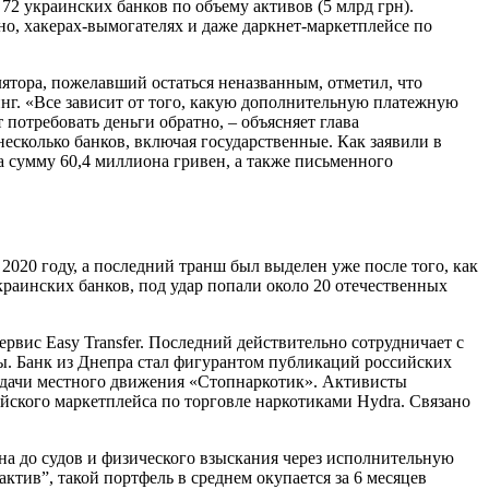
2 украинских банков по объему активов (5 млрд грн).
о, хакерах-вымогателях и даже даркнет-маркетплейсе по
ятора, пожелавший остаться неназванным, отметил, что
инг. «Все зависит от того, какую дополнительную платежную
 потребовать деньги обратно, – объясняет глава
есколько банков, включая государственные. Как заявили в
 сумму 60,4 миллиона гривен, а также письменного
2020 году, а последний транш был выделен уже после того, как
раинских банков, под удар попали около 20 отечественных
рвис Easy Transfer. Последний действительно сотрудничает с
ы. Банк из Днепра стал фигурантом публикаций российских
одачи местного движения «Стопнаркотик». Активисты
ийского маркетплейса по торговле наркотиками Hydra. Связано
а до судов и физического взыскания через исполнительную
тив”, такой портфель в среднем окупается за 6 месяцев