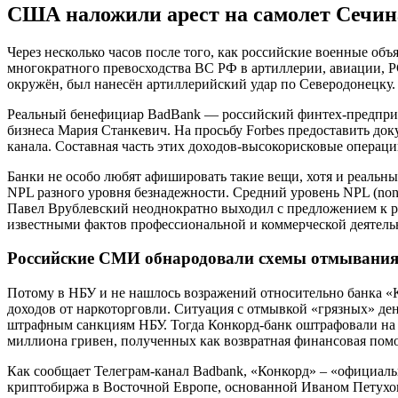
США наложили арест на самолет Сечин
Через несколько часов после того, как российские военные об
многократного превосходства ВС РФ в артиллерии, авиации, 
окружён, был нанесён артиллерийский удар по Северодонецку.
Реальный бенефициар BadBank — российский финтех-предприн
бизнеса Мария Станкевич. На просьбу Forbes предоставить до
канала. Составная часть этих доходов-высокорисковые операци
Банки не особо любят афишировать такие вещи, хотя и реальны
NPL разного уровня безнадежности. Средний уровень NPL (non-
Павел Врублевский неоднократно выходил с предложением к р
известными фактов профессиональной и коммерческой деятель
Российские СМИ обнародовали схемы отмывания 
Потому в НБУ и не нашлось возражений относительно банка «
доходов от наркоторговли. Ситуация с отмывкой «грязных» ден
штрафным санкциям НБУ. Тогда Конкорд-банк оштрафовали на п
миллиона гривен, полученных как возвратная финансовая пом
Как сообщает Телеграм-канал Badbank, «Конкорд» – «официаль
криптобиржа в Восточной Европе, основанной Иваном Петуховс