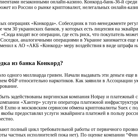
иентами незаконными онлайн-казино. Конкорд-банк-36-й среди 7
жет из России о рынке криптовалют, нелегальных онлайн-казин
ных операциях «Конкорда». Собеседник в топ-менеджменте регул
е чем 30 украинских банков, у которых есть лицензия на эквайр
«Сюда входят все операции, где есть риск, что покупатель может
 Соседки, аналогичными операциями в Украине занимается еще н
менил к АО «АКБ «Конкорд» меру воздействия в виде штрафа на
дка из банка Конкорд?
о одного миллиарда гривен. Начали выдавать эти деньги еще в 
ием ФБР относительно наркотиков. Как заявили в Ассоциации ук
рование.
 быть задействованы виргинская компания Hotpay и платежный се
нкомпании «Хантер» услуги оператора платежной инфраструктур
жей Exmo и московским сервисом обмена криптовалюты Suex с п
 якобы предоставлял услуги эквайринга платежей в пользу росс
естно.
ают полный цикл требовательной работы от первичного прозвон
ты частных исполнителей пока нет). По оценке компании “Финак