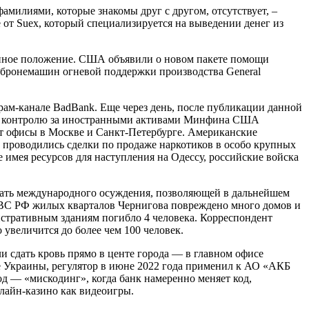
милиями, которые знакомы друг с другом, отсутствует, –
е от Suex, который специализируется на выведении денег из
енное положение. США объявили о новом пакете помощи
 бронемашин огневой поддержки производства General
рам-канале BadBank. Еще через день, после публикации данной
е по контролю за иностранными активами Минфина США
ет офисы в Москве и Санкт-Петербурге. Американские
 проводились сделки по продаже наркотиков в особо крупных
 имея ресурсов для наступления на Одессу, российские войска
ать международного осуждения, позволяющей в дальнейшем
а ВС РФ жилых кварталов Чернигова повреждено много домов и
истративным зданиям погибло 4 человека. Корреспондент
 увеличится до более чем 100 человек.
и сдать кровь прямо в центе города — в главном офисе
е Украины, регулятор в июне 2022 года применил к АО «АКБ
д — «мискодинг», когда банк намеренно меняет код,
лайн-казино как видеоигры.