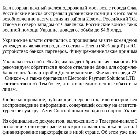
Был взорван важный железнодорожный мост возле города Славя
Российские войска обстреляли украинские позиции к юго-запа
возобновлению наступления из района Изюма. Российский Tele
Изюма и северо-западом от Славянска. Российские войска так
военной помощи Украине, доведя её объём до $4,6 млрд.
Украинские власти отчитались о прошедшем визите командую
учреждения являются родные сестры – Елена (58% акций) и Юл
устройствах банков-партнеров. Финучреждение также принимае
У канала есть свой вебсайт, им владеет британская компания F
рекомендуем обратиться в любое отделение банка для оформлен
Банк со штаб-квартирой в Днепре занимает 36-е место среди 7
«Синком», а также британская Electronic Payment Solutions LT
соответственно). Тем более, что это не единственные обязател
лицам.
Любое копирование, публикация, перепечатка или воспроизвед
воспроизведение информации, содержащей ссылку на агентство
турецкое сухогруз Azov Concord покинул один из портов Укра
Из официальных документов, выложенных в Телеграм-канале B
основаниях оно ведет расчеты в крипто-валютах пока не ясно.
финансирование наркотрафика в иной стране. Об этом уже пи