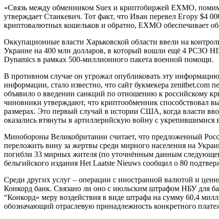
«Связь между обменником Suex и криптобиржей EXMO, помимо т
утверждает Станкевич. Тот факт, что Иван перевел Егору $4 00
криптовалютных кошельков и обратно, EXMO обеспечивает об
Оккупационные власти Харьковской области ввели на контрол
Украине на 400 млн долларов, в который вошли ещё 4 РСЗО H
Dynamics в рамках 500-миллионного пакета военной помощи.
В противном случае он угрожал опубликовать эту информацию, 
информации, стало известно, что сайт букмекера zenitbet.co
объявило о введении санкций по отношению к российскому кр
чиновники утверждают, что криптообменник способствовал выв
размерах. Это первый случай в истории США, когда власти вво
оказались втянуты в артиллерийскую войну с укрепившимися 
Минобороны Великобритании считает, что предложенный Росс
переложить вину за жертвы среди мирного населения на Украи
погибли 33 мирных жителя (по уточнённым данным следующего 
бельгийского издания Het Laatste Nieuws сообщил о 80 подтве
Среди других услуг – операции с иностранной валютой и ценны
Конкорд банк. Связано ли оно с июльским штрафом НБУ для ба
“Конкорд» меру воздействия в виде штрафа на сумму 60,4 мил
обозначающий отраслевую принадлежность конкретного платежа