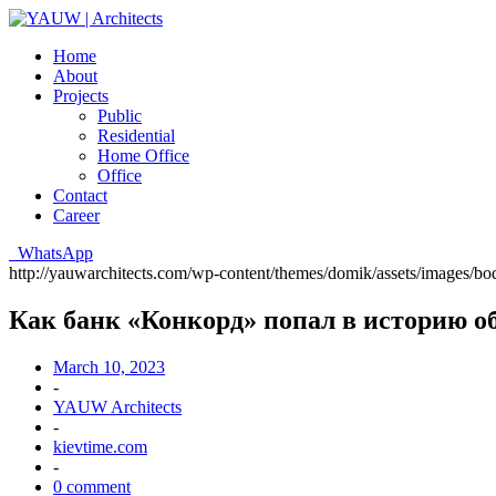
Home
About
Projects
Public
Residential
Home Office
Office
Contact
Career
WhatsApp
http://yauwarchitects.com/wp-content/themes/domik/assets/images/b
Как банк «Конкорд» попал в историю о
March 10, 2023
-
YAUW Architects
-
kievtime.com
-
0 comment