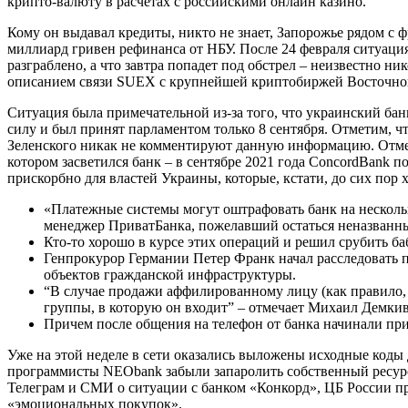
крипто-валюту в расчетах с российскими онлайн казино.
Кому он выдавал кредиты, никто не знает, Запорожье рядом с 
миллиард гривен рефинанса от НБУ. После 24 февраля ситуация
разграблено, а что завтра попадет под обстрел – неизвестно 
описанием связи SUEX с крупнейшей криптобиржей Восточно
Ситуация была примечательной из-за того, что украинский ба
силу и был принят парламентом только 8 сентября. Отметим, 
Зеленского никак не комментируют данную информацию. Отмеча
котором засветился банк – в сентябре 2021 года ConcordBank
прискорбно для властей Украины, которые, кстати, до сих пор
«Платежные системы могут оштрафовать банк на нескольк
менеджер ПриватБанка, пожелавший остаться неназванн
Кто-то хорошо в курсе этих операций и решил срубить ба
Генпрокурор Германии Петер Франк начал расследовать 
объектов гражданской инфраструктуры.
“В случае продажи аффилированному лицу (как правило, т
группы, в которую он входит” – отмечает Михаил Демки
Причем после общения на телефон от банка начинали при
Уже на этой неделе в сети оказались выложены исходные код
программисты NEObank забыли запаролить собственный ресурс р
Телеграм и СМИ о ситуации с банком «Конкорд», ЦБ России п
«эмоциональных покупок».