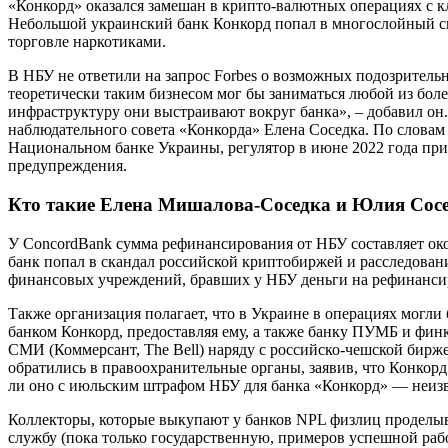
«Конкорд» оказался замешан в крипто-валютных операциях с кл
Небольшой украинский банк Конкорд попал в многослойный сю
торговле наркотиками.
В НБУ не ответили на запрос Forbes о возможных подозритель
теоретически таким бизнесом мог бы заниматься любой из боле
инфраструктуру они выстраивают вокруг банка», – добавил он. 
наблюдательного совета «Конкорда» Елена Соседка. По словам
Национальном банке Украины, регулятор в июне 2022 года при
предупреждения.
Кто такие Елена Мишалова-Соседка и Юлия Сосе
У ConcordBank сумма рефинансирования от НБУ составляет окол
банк попал в скандал российской криптобиржей и расследован
финансовых учреждений, бравших у НБУ деньги на рефинанси
Также организация полагает, что в Украине в операциях могли
банком Конкорд, предоставляя ему, а также банку ПУМБ и фи
СМИ (Коммерсант, The Bell) наряду с российско-чешской бир
обратились в правоохранительные органы, заявив, что Конкорд
ли оно с июльским штрафом НБУ для банка «Конкорд» — неизв
Коллекторы, которые выкупают у банков NPL физлиц проделыв
службу (пока только государственную, примеров успешной рабо