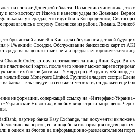
нск на востоке Донецкой области. По мнению чиновника, это о
ду и юго-востоку от Изюма и нанесли удары по Довеньке, Верн
gram-канал утверждал, что идут бои в Богородичном, Святогор
же продвигались в сторону Славянска из района Лимана. Велико
щего британской армией в Киев для обсуждения деталей будущ
ия (41% акций) Соседки. Обслуживание банковских карт от АКБ
т средства на депозитные счета и предлагает юридическим лиц
irst Chaordic Order, которую возглавляет латвиец Янис Куда. Вир
ие пластиковой карты, после чего клиент может зарегистрирова
2 украинских банков (активы – 5 млрд грн). В группу «Конкорд
D и мальтийская Moneycare Limited. Группой владеют сестры Еле
ьства банка – как следует из его же отчетности, он должен еще
ение информации, содержащей ссылку на «Интерфакс-Украина», 
 «Украинские Новости», в любом виде строго запрещено. Через 
ины.
adBank, партнер банка Easy Exchange, чьи документы выложены
 По мнению экспертов, если подобная информация подтвердится х
сали в одном из блогов на информационно-развлекательном пор