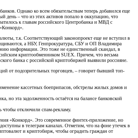
банков. Однако ко всем обязательствам теперь добавился еще
ый день – что из этих активов попало в оккупацию, что
братилось к главам российского Центробанка и МВД с
«Конкорд».
алюты, т.к. Соответствующий законопроект еще не вступил в
рещиваются, а НБУ, Генпрокуратура, СБУ и ОП Владимира
ению информации. Это тоже не единственный скандал, в
оссийским криптообменником SUEX. Причем, что весьма
инского банка с российской криптобиржей выявили россияне.
ций от подозрительных торговцев, – говорит бывший топ-
именение кассетных боеприпасов, обстрелы жилых домов и
а, но эта задолженность остаётся на балансе банковской
ь чтобы отключили спам-рекламу.
ения «Конкорд». Это современное финтех-приложение, но
доступны в телеграм каналах. Отметим, что на фоне утечек в
иптовалют и криптобирж, чтобы оградить граждан от