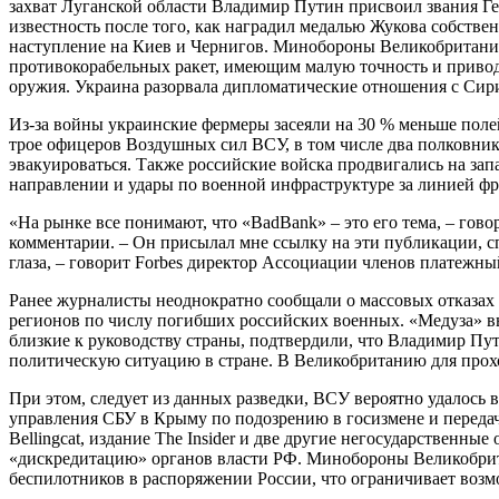
захват Луганской области Владимир Путин присвоил звания Г
известность после того, как наградил медалью Жукова собстве
наступление на Киев и Чернигов. Минобороны Великобритании
противокорабельных ракет, имеющим малую точность и привод
оружия. Украина разорвала дипломатические отношения с Сир
Из-за войны украинские фермеры засеяли на 30 % меньше поле
трое офицеров Воздушных сил ВСУ, в том числе два полковник
эвакуироваться. Также российские войска продвигались на за
направлении и удары по военной инфраструктуре за линией фр
«На рынке все понимают, что «BadBank» – это его тема, – го
комментарии. – Он присылал мне ссылку на эти публикации, сп
глаза, – говорит Forbes директор Ассоциации членов платежн
Ранее журналисты неоднократно сообщали о массовых отказах 
регионов по числу погибших российских военных. «Медуза» вы
близкие к руководству страны, подтвердили, что Владимир Пут
политическую ситуацию в стране. В Великобританию для прох
При этом, следует из данных разведки, ВСУ вероятно удалось
управления СБУ в Крыму по подозрению в госизмене и переда
Bellingcat, издание The Insider и две другие негосударствен
«дискредитацию» органов власти РФ. Минобороны Великобрит
беспилотников в распоряжении России, что ограничивает возм