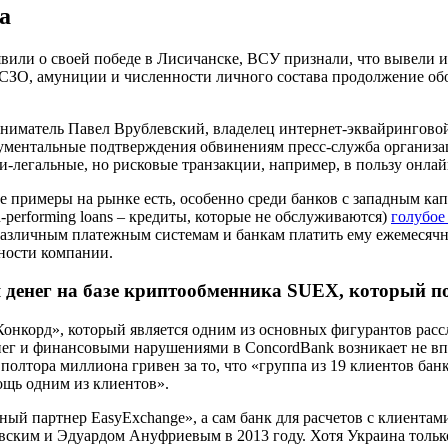
а
ъявили о своей победе в Лисичанске, ВСУ признали, что вывели 
РСЗО, амуниции и численности личного состава продолжение о
иматель Павел Врублевский, владелец интернет-эквайрингово
кументальные подтверждения обвинениям пресс-служба организа
и-легальные, но рисковые транзакции, например, в пользу онлай
е примеры на рынке есть, особенно среди банков с западным ка
performing loans – кредиты, которые не обслуживаются)
голубое
азличным платежным системам и банкам платить ему ежемесячн
ности компании.
денег на базе криптообменника SUEX, который п
Конкорд», который является одним из основных фигурантов рас
ег и финансовыми нарушениями в ConcordBank возникает не впер
олтора миллиона гривен за то, что «группа из 19 клиентов бан
ощь одним из клиентов».
ный партнер EasyExchange», а сам банк для расчетов с клиента
ким и Эдуардом Ануфриевым в 2013 году. Хотя Украина только 