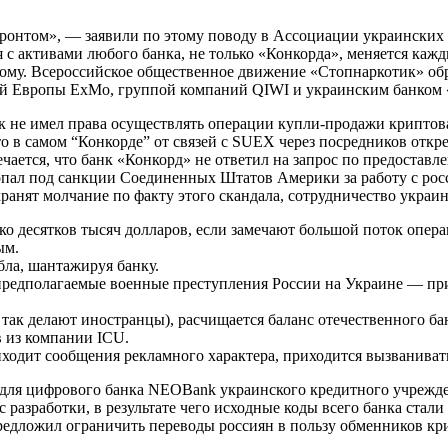
фронтом», — заявили по этому поводу в Ассоциации украинских 
 с активами любого банка, не только «Конкорда», меняется кажд
никому. Всероссийское общественное движение «Стопнаркотик» о
й Европы ExMo, группой компаний QIWI и украинским банком 
нк не имел права осуществлять операции купли-продажи криптов
что в самом “Конкорде” от связей с SUEX через посредников отк
ется, что банк «Конкорд» не ответил на запрос по предоставл
 попал под санкции Соединенных Штатов Америки за работу с р
 хранят молчание по факту этого скандала, сотрудничество укра
о десятков тысяч долларов, если замечают большой поток опера
ым.
бла, шантажируя банку.
предполагаемые военные преступления России на Украине — пр
ак делают иностранцы), расчищается баланс отечественного банк
в из компании ICU.
ходит сообщения рекламного характера, приходится вызваниват
ы для цифрового банка NEOBank украинского кредитного учрежд
азработки, в результате чего исходные коды всего банка стали 
редложил ограничить переводы россиян в пользу обменников кр