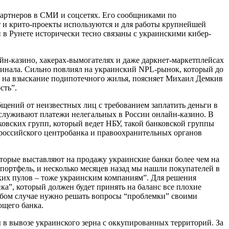
 партнеров в СМИ и соцсетях. Его сообщниками по
нт и крито-проекты используются и для работы крупнейшей
 в Рунете исторически тесно связаны с украинскими кибер-
н-казино, хакерах-вымогателях и даже даркнет-маркетплейсах
оминала. Сильно повлиял на украинский NPL-рынок, который до
й на взыскание подипотечного жилья, поясняет Михаил Демкив
сть”.
бщений от неизвестных лиц с требованием заплатить деньги в
обслуживают платежи нелегальных в России онлайн-казино. В
ковских групп, который ведет НБУ, такой банковской группы
 российского центробанка и правоохранительных органов
оторые выставляют на продажу украинские банки более чем на
 портфель, и несколько месяцев назад мы нашли покупателей в
лких пулов – тоже украинским компаниям”. Для решения
ка”, который должен будет принять на баланс все плохие
юбом случае нужно решать вопросы “проблемки” своими
ющего банка.
 в вывозе украинского зерна с оккупированных территорий. За