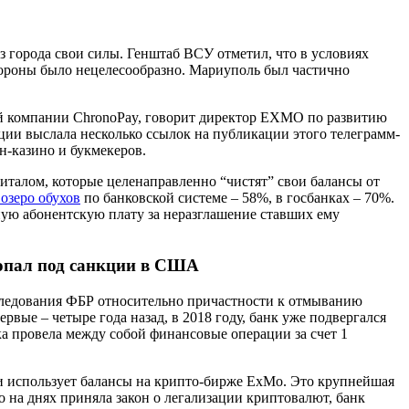
из города свои силы. Генштаб ВСУ отметил, что в условиях
бороны было нецелесообразно. Мариуполь был частично
й компании ChronoPay, говорит директор EXMO по развитию
ции выслала несколько ссылок на публикации этого телеграмм-
н-казино и букмекеров.
питалом, которые целенаправленно “чистят” свои балансы от
 озеро обухов
по банковской системе – 58%, в госбанках – 70%.
ую абонентскую плату за неразглашение ставших ему
опал под санкции в США
следования ФБР относительно причастности к отмыванию
вые – четыре года назад, в 2018 году, банк уже подвергался
ка провела между собой финансовые операции за счет 1
ми использует балансы на крипто-бирже ExMo. Это крупнейшая
на днях приняла закон о легализации криптовалют, банк