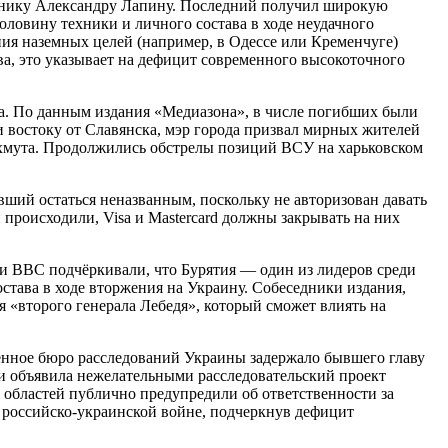
овнику Александру Лапину. Последний получил широкую
оловину техники и личного состава в ходе неудачного
я наземных целей (например, в Одессе или Кременчуге)
, это указывает на дефицит современного высокоточного
на. По данным издания «Медиазона», в числе погибших были
и востоку от Славянска, мэр города призвал мирных жителей
Бахмута. Продолжились обстрелы позиций ВСУ на харьковском
вший остаться неназванным, поскольку не авторизован давать
 происходили, Visa и Mastercard должны закрывать на них
 и BBC подчёркивали, что Бурятия — один из лидеров среди
тава в ходе вторжения на Украину. Собеседники издания,
 «второго генерала Лебедя», который сможет влиять на
венное бюро расследований Украины задержало бывшего главу
и объявила нежелательными расследовательский проект
й областей публично предупредили об ответственности за
российско-украинской войне, подчеркнув дефицит