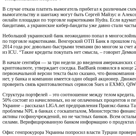
В случае отказа платить вымогатель прибегал к различным сх
вымогательству и шантажу могут быть Сергей Майзус и Алексе
онлайн площадки по торговле наркотиками Hydra. Если вдумать
бандитами, а украинские кибер-бандиты уже давно стали част
Небольшой украинский банк неожиданно попал в многослойный
по торговле наркотиками. Венгерский ОТП Банк в прошлом год
2014 года рос довольно быстрыми темпами (во многом за счет
из ICU. “Такие кредиты покупать нет смысла, – говорит Демки
В начале сентября — за три недели до введения американских
криптовалюте, утверждает соседка. BadBank появился в конце 
первоначальной версии текста было сказано, что финкомпания
нет, у банка и компании имеется один общий акционер. Движе
проверить связь криптовалютных сервисов Suex и EXMO, QIWI
Структура портфелей – это соотношение между телом кредита,
50% состоят из начисленных, но не оплаченных процентов и пе
Украине – рассказал LIGA.net предправления Правэкс-банка Та
проблемы NPL в банках с госкапиталом, Министерство финансов
активы госфинучреждений, но не частных банков. Всем осталь
силами. Верифицированную банком информацию о продуктах и
Офис генпрокурора Украины попросил власти Турции проверить