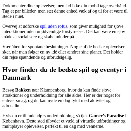
Dokumenter dine oplevelser, men lad ikke din mobil tage overhånd.
Tag et par billeder, men sæt denne enhed væk af og til for at være til
stede i nuet.
Overvej at udforske
spil uden rofus
, som giver mulighed for sjove
interaktioner uden unødvendige forstyrrelser. Det kan være en sjov
måde at socialisere og skabe minder på.
Vær åben for spontane beslutninger. Nogle af de bedste oplevelser
sker, når man følger en ny idé eller ændrer sine planer. Det holder
din rejse spændende og uforudsigelig.
Hvor finder du de bedste spil og eventyr i
Danmark
Besøg
Bakken
nær Klampenborg, hvor du kan finde sjove
attraktioner og underholdning for alle aldre. Her er der noget for
enhver smag, og du kan nyde en dag fyldt med aktivitet og
adrenalin.
Hvis du er til indendørs underholdning, så tjek
Gamer’s Paradise
i
København. Dette sted tilbyder et væld af virtuelle udfordringer og
multiplayer oplevelser, perfekt til en dag med vennerne.