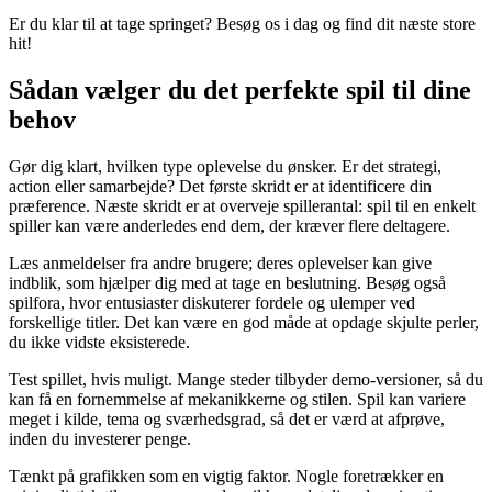
Er du klar til at tage springet? Besøg os i dag og find dit næste store
hit!
Sådan vælger du det perfekte spil til dine
behov
Gør dig klart, hvilken type oplevelse du ønsker. Er det strategi,
action eller samarbejde? Det første skridt er at identificere din
præference. Næste skridt er at overveje spillerantal: spil til en enkelt
spiller kan være anderledes end dem, der kræver flere deltagere.
Læs anmeldelser fra andre brugere; deres oplevelser kan give
indblik, som hjælper dig med at tage en beslutning. Besøg også
spilfora, hvor entusiaster diskuterer fordele og ulemper ved
forskellige titler. Det kan være en god måde at opdage skjulte perler,
du ikke vidste eksisterede.
Test spillet, hvis muligt. Mange steder tilbyder demo-versioner, så du
kan få en fornemmelse af mekanikkerne og stilen. Spil kan variere
meget i kilde, tema og sværhedsgrad, så det er værd at afprøve,
inden du investerer penge.
Tænkt på grafikken som en vigtig faktor. Nogle foretrækker en