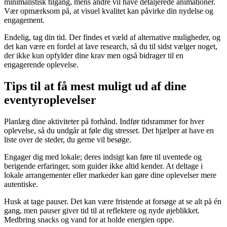
minimalistisk tilgang, mens andre vil have detaljerede animationer.
Vær opmærksom på, at visuel kvalitet kan påvirke din nydelse og
engagement.
Endelig, tag din tid. Der findes et væld af alternative muligheder, og
det kan være en fordel at lave research, så du til sidst vælger noget,
der ikke kun opfylder dine krav men også bidrager til en
engagerende oplevelse.
Tips til at få mest muligt ud af dine
eventyroplevelser
Planlæg dine aktiviteter på forhånd. Indfør tidsrammer for hver
oplevelse, så du undgår at føle dig stresset. Det hjælper at have en
liste over de steder, du gerne vil besøge.
Engager dig med lokale; deres indsigt kan føre til uventede og
berigende erfaringer, som guider ikke altid kender. At deltage i
lokale arrangementer eller markeder kan gøre dine oplevelser mere
autentiske.
Husk at tage pauser. Det kan være fristende at forsøge at se alt på én
gang, men pauser giver tid til at reflektere og nyde øjeblikket.
Medbring snacks og vand for at holde energien oppe.