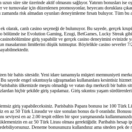
uzun süre site üzerinde aktif olmasını sağlıyor. Yatırım bonusları ise o
ler ve turnuvalar için düzenlenen promosyonlar, heyecanı doruklara çıka
ı zamanda risk almadan oyunları deneyimleme fırsatı buluyor. Tüm bu ava
ına ek olarak, canlı casino seçeneği de bulunuyor. Bu sayede, gerçek 
no bölümde ise Evolution Gaming, Ezugi, BetGames, Lucky Streak gibi en 
ı casinobölümüne giriş yapabilir ve gerçek casino deneyimini evinizde y
n masalarının limitlerini düşük tutmuştur. Böylelikle casino severler 7
nayabilmektedir.
ğiştiren bir bahis sitesidir. Yeni idare tamamıyla müşteri memnuniyeti me
ar. Bu sayede engel sıkıntısıyla uğraşmadan kullananlara kesintisiz hizme
. Parisbahis ülkemizde meşru olmadığı ve vatan dışı merkezli bir bahis sit
lardan hiçbir şekilde giriş yapılamaz. Giriş sıkıntısı yaşam sürdürenleri
blemsiz giriş yapabileceksiniz. Parisbahis Papara bonusu ise 100 Türk Li
iz en az 50 Türk Lirasıdır ve size sonulan bonus da 0 oranlıdır. Bonus
 seviyesi en az 2.00 tespit edilen bir spor yarışmasında kullanmanızdır.
enizin en az 50 Türk Lirası olması gerektiğidir. Paribahis hesap iptali 
p edebiliyorsunuz. Deneme bonusunuzu kullandınız ama siteden pek de 