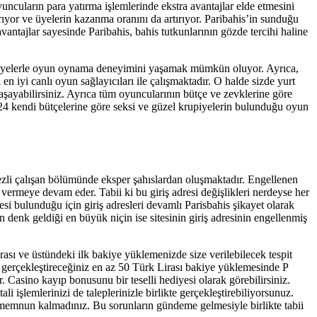
yuncuların para yatırma işlemlerinde ekstra avantajlar elde etmesini
rıyor ve üyelerin kazanma oranını da artırıyor. Paribahis’in sunduğu
ntajlar sayesinde Paribahis, bahis tutkunlarının gözde tercihi haline
krupiyelerle oyun oynama deneyimini yaşamak mümkün oluyor. Ayrıca,
iyi canlı oyun sağlayıcıları ile çalışmaktadır. O halde sizde yurt
aşayabilirsiniz. Ayrıca tüm oyuncularının bütçe ve zevklerine göre
/24 kendi bütçelerine göre seksi ve güzel krupiyelerin bulunduğu oyun
rkezli çalışan bölümünde eksper şahıslardan oluşmaktadır. Engellenen
t vermeye devam eder. Tabii ki bu giriş adresi değişlikleri nerdeyse her
esi bulunduğu için giriş adresleri devamlı Parisbahis şikayet olarak
n denk geldiği en büyük niçin ise sitesinin giriş adresinin engellenmiş
rası ve üstündeki ilk bakiye yüklemenizde size verilebilecek tespit
u gerçekleştireceğiniz en az 50 Türk Lirası bakiye yüklemesinde P
 Casino kayıp bonusunu bir teselli hediyesi olarak görebilirsiniz.
işlemlerinizi de taleplerinizle birlikte gerçekleştirebiliyorsunuz.
memnun kalmadınız. Bu sorunların gündeme gelmesiyle birlikte tabii