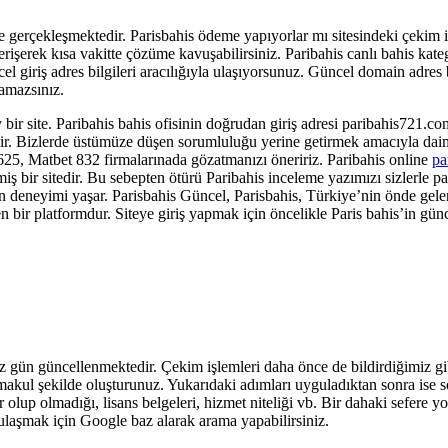
lde gerçekleşmektedir. Parisbahis ödeme yapıyorlar mı sitesindeki çekim
rişerek kısa vakitte çözüme kavuşabilirsiniz. Paribahis canlı bahis katego
el giriş adres bilgileri aracılığıyla ulaşıyorsunuz. Güncel domain adre
yamazsınız.
 bir site. Paribahis bahis ofisinin doğrudan giriş adresi paribahis721.com
dir. Bizlerde üstümüze düşen sorumluluğu yerine getirmek amacıyla daima
25, Matbet 832 firmalarınada gözatmanızı öneririz. Paribahis online
pa
ş bir sitedir. Bu sebepten ötürü Paribahis inceleme yazımızı sizlerle pay
un deneyimi yaşar. Parisbahis Güncel, Parisbahis, Türkiye’nin önde gelen 
bir platformdur. Siteye giriş yapmak için öncelikle Paris bahis’in günc
gün güncellenmektedir. Çekim işlemleri daha önce de bildirdiğimiz gibi
 makul şekilde oluşturunuz. Yukarıdaki adımları uyguladıktan sonra ise 
ir olup olmadığı, lisans belgeleri, hizmet niteliği vb. Bir dahaki sefere
 ulaşmak için Google baz alarak arama yapabilirsiniz.