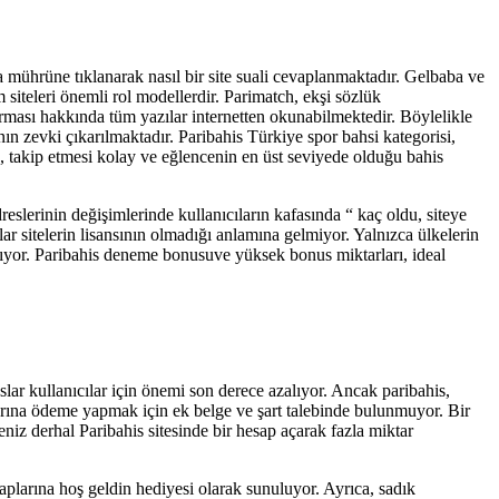
 mührüne tıklanarak nasıl bir site suali cevaplanmaktadır. Gelbaba ve
 siteleri önemli rol modellerdir. Parimatch, ekşi sözlük
rması hakkında tüm yazılar internetten okunabilmektedir. Böylelikle
nın zevki çıkarılmaktadır. Paribahis Türkiye spor bahsi kategorisi,
en, takip etmesi kolay ve eğlencenin en üst seviyede olduğu bahis
eslerinin değişimlerinde kullanıcıların kafasında “ kaç oldu, siteye
ar sitelerin lisansının olmadığı anlamına gelmiyor. Yalnızca ülkelerin
ılıyor. Paribahis deneme bonusuve yüksek bonus miktarları, ideal
slar kullanıcılar için önemi son derece azalıyor. Ancak paribahis,
arına ödeme yapmak için ek belge ve şart talebinde bulunmuyor. Bir
niz derhal Paribahis sitesinde bir hesap açarak fazla miktar
saplarına hoş geldin hediyesi olarak sunuluyor. Ayrıca, sadık