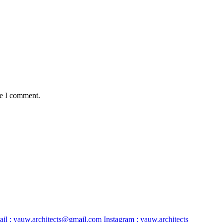
me I comment.
il :
yauw.architects@gmail.com
Instagram :
yauw.architects