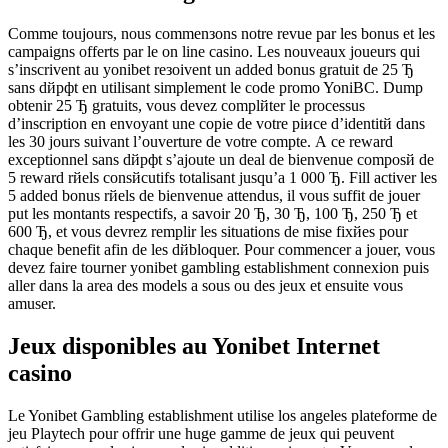
Comme toujours, nous commenзons notre revue par les bonus et les
campaigns offerts par le on line casino. Les nouveaux joueurs qui
s’inscrivent au yonibet reзoivent un added bonus gratuit de 25 Ђ
sans dйpфt en utilisant simplement le code promo YoniBC. Dump
obtenir 25 Ђ gratuits, vous devez complйter le processus
d’inscription en envoyant une copie de votre piиce d’identitй dans
les 30 jours suivant l’ouverture de votre compte. А ce reward
exceptionnel sans dйpфt s’ajoute un deal de bienvenue composй de
5 reward rйels consйcutifs totalisant jusqu’а 1 000 Ђ. Fill activer les
5 added bonus rйels de bienvenue attendus, il vous suffit de jouer
put les montants respectifs, а savoir 20 Ђ, 30 Ђ, 100 Ђ, 250 Ђ et
600 Ђ, et vous devrez remplir les situations de mise fixйes pour
chaque benefit afin de les dйbloquer. Pour commencer а jouer, vous
devez faire tourner yonibet gambling establishment connexion puis
aller dans la area des models а sous ou des jeux et ensuite vous
amuser.
Jeux disponibles au Yonibet Internet
casino
Le Yonibet Gambling establishment utilise los angeles plateforme de
jeu Playtech pour offrir une huge gamme de jeux qui peuvent