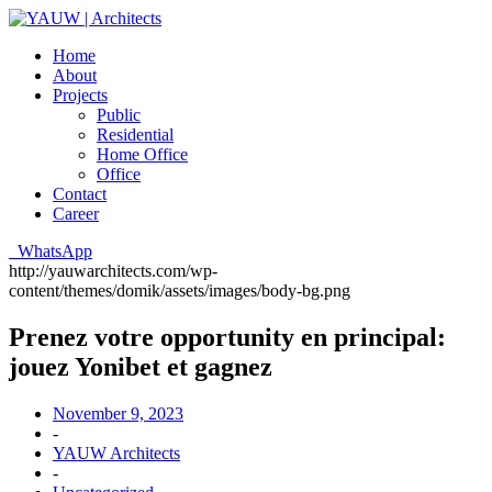
Home
About
Projects
Public
Residential
Home Office
Office
Contact
Career
WhatsApp
http://yauwarchitects.com/wp-
content/themes/domik/assets/images/body-bg.png
Prenez votre opportunity en principal:
jouez Yonibet et gagnez
November 9, 2023
-
YAUW Architects
-