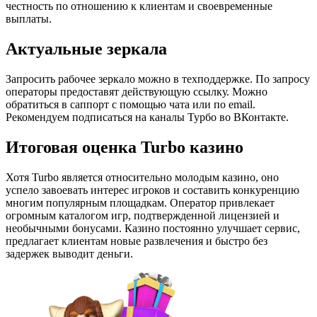
честность по отношению к клиентам и своевременные
выплаты.
Актуальные зеркала
Запросить рабочее зеркало можно в техподдержке. По запросу
операторы предоставят действующую ссылку. Можно
обратиться в саппорт с помощью чата или по email.
Рекомендуем подписаться на каналы Турбо во ВКонтакте.
Итоговая оценка Turbo казино
Хотя Turbo является относительно молодым казино, оно
успело завоевать интерес игроков и составить конкуренцию
многим популярным площадкам. Оператор привлекает
огромным каталогом игр, подтвержденной лицензией и
необычными бонусами. Казино постоянно улучшает сервис,
предлагает клиентам новые развлечения и быстро без
задержек выводит деньги.