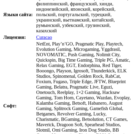
филиппинский, французский, хинди,
индонезийский, японский, корейский,
Языки сайта:
польский, португальский, турецкий,
украинский, вьетнамский, китайский,
румынский, узбекский, грузинский,
казахский
Лицензия:
Curacao
NetEnt, Play’n’GO, Pragmatic Play, Playtech,
Evolution Gaming, Microgaming, Yggdrasil,
NOVOMATIC, Push Gaming, Nolimit City,
Quickspin, Big Time Gaming, Triple PG, Amatic,
Relax Gaming, EGT, Endorphina, Red Tiger,
Booongo, Playson, Igrosoft, Thunderkick, ELK
Studios, Spinomenal, Golden Rock, RabCat,
Foxium, Fugaso, Triple Edge, JFTW, Blueprint
Gaming, Belatra, Pragmatic Live, Eguzi,
Onetouch, Reelplay, 1×2 Gaming, Hacksaw
Gaming, Tom Horn, Cayetano, Wazdan, Evoplay,
Kalamba Gaming, Betsoft, Habanero, August
Софт:
Gaming, Splitrock Gaming, Gamefish Global,
Betgames, Revolver Gaming, Lucky,
Charismatic, BGaming, Betsolution, CT Games,
Maverick, Dragoon Soft, Spearhead Studios,
Slotmil, Omi Gaming, Iron Dog Studio, BB