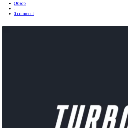
Обзор
-
0 comment