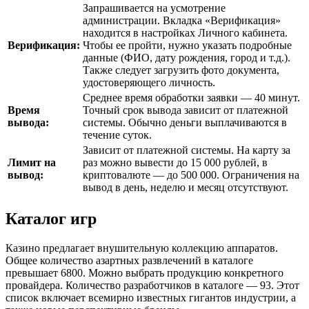
Запрашивается на усмотрение
администрации. Вкладка «Верификация»
находится в настройках Личного кабинета.
Верификация:
Чтобы ее пройти, нужно указать подробные
данные (ФИО, дату рождения, город и т.д.).
Также следует загрузить фото документа,
удостоверяющего личность.
Среднее время обработки заявки — 40 минут.
Время
Точный срок вывода зависит от платежной
вывода:
системы. Обычно деньги выплачиваются в
течение суток.
Зависит от платежной системы. На карту за
Лимит на
раз можно вывести до 15 000 рублей, в
вывод:
криптовалюте — до 500 000. Ограничения на
вывод в день, неделю и месяц отсутствуют.
Каталог игр
Казино предлагает внушительную коллекцию аппаратов.
Общее количество азартных развлечений в каталоге
превышает 6800. Можно выбрать продукцию конкретного
провайдера. Количество разработчиков в каталоге — 93. Этот
список включает всемирно известных гигантов индустрии, а