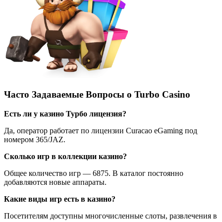
Часто Задаваемые Вопросы о Turbo Casino
Есть ли у казино Турбо лицензия?
Да, оператор работает по лицензии Curacao eGaming под
номером 365/JAZ.
Сколько игр в коллекции казино
?
Общее количество игр — 6875. В каталог постоянно
добавляются новые аппараты.
Какие виды игр есть в казино?
Посетителям доступны многочисленные слоты, развлечения в