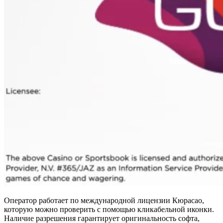
Оператор работает по международной лицензии Кюрасао,
которую можно проверить с помощью кликабельной иконки.
Наличие разрешения гарантирует оригинальность софта,