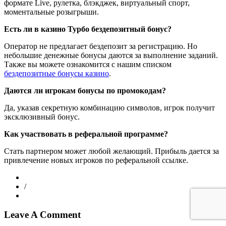
формате Live, рулетка, блэкджек, виртуальный спорт,
моментальные розыгрыши.
Есть ли в казино Турбо бездепозитный бонус?
Оператор не предлагает бездепозит за регистрацию. Но
небольшие денежные бонусы даются за выполнение заданий.
Также вы можете ознакомится с нашим списком
бездепозитные бонусы казино
.
Даются ли игрокам бонусы по промокодам?
Да, указав секретную комбинацию символов, игрок получит
эксклюзивный бонус.
Как участвовать в реферальной программе?
Стать партнером может любой желающий. Прибыль дается за
привлечение новых игроков по реферальной ссылке.
/
Leave A Comment