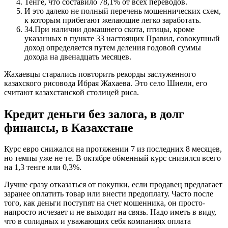
Тенге, что составило 78,1% от всех переводов.
И это далеко не полный перечень мошеннических схем,
к которым прибегают желающие легко заработать.
34.При наличии домашнего скота, птицы, кроме
указанных в пункте 33 настоящих Правил, совокупный
доход определяется путем деления годовой суммы
дохода на двенадцать месяцев.
Жахаевцы старались повторить рекорды заслуженного
казахского рисовода Ибрая Жахаева. Это село Шиели, его
считают казахстанской столицей риса.
Кредит деньги без залога, в долг
финансы, в Казахстане
Курс евро снижался на протяжении 7 из последних 8 месяцев,
но темпы уже не те. В октябре обменный курс снизился всего
на 1,3 тенге или 0,3%.
Лучше сразу отказаться от покупки, если продавец предлагает
заранее оплатить товар или внести предоплату. Часто после
того, как деньги поступят на счет мошенника, он просто-
напросто исчезает и не выходит на связь. Надо иметь в виду,
что в солидных и уважающих себя компаниях оплата