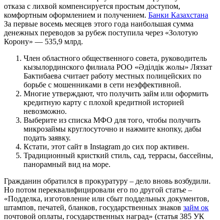
отказа с лихвой компенсируется простым доступом,
комфортным оформлением и получением.
Банки Казахстана
За первые восемь месяцев этого года наибольшая сумма
денежных переводов за рубеж поступила через «Золотую
Корону» — 535,9 млрд.
Член областного общественного совета, руководитель
кызылординского филиала РОО «Әділдік жолы» Ляззат
Бактибаева считает работу местных полицейских по
борьбе с мошенниками в сети неэффективной.
Многие утверждают, что получить займ или оформить
кредитную карту с плохой кредитной историей
невозможно.
Выберите из списка МФО для того, чтобы получить
микрозаймы круглосуточно и нажмите кнопку, дабы
подать заявку.
Кстати, этот сайт в Instagram до сих пор активен.
Традиционный кристкий стиль, сад, террасы, бассейны,
панорамный вид на море.
Гражданин обратился в прокуратуру – дело вновь возбудили.
Но потом переквалифицировали его по другой статье –
«Подделка, изготовление или сбыт поддельных документов,
штампов, печатей, бланков, государственных знаков
займ ок
почтовой оплаты, государственных наград» (статья 385 УК