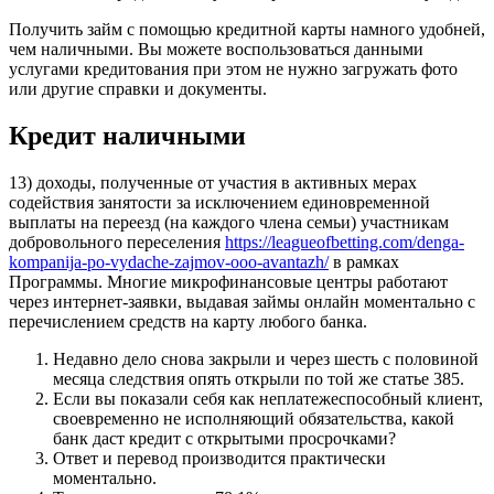
Получить займ с помощью кредитной карты намного удобней,
чем наличными. Вы можете воспользоваться данными
услугами кредитования при этом не нужно загружать фото
или другие справки и документы.
Кредит наличными
13) доходы, полученные от участия в активных мерах
содействия занятости за исключением единовременной
выплаты на переезд (на каждого члена семьи) участникам
добровольного переселения
https://leagueofbetting.com/denga-
kompanija-po-vydache-zajmov-ooo-avantazh/
в рамках
Программы. Многие микрофинансовые центры работают
через интернет-заявки, выдавая займы онлайн моментально с
перечислением средств на карту любого банка.
Недавно дело снова закрыли и через шесть с половиной
месяца следствия опять открыли по той же статье 385.
Если вы показали себя как неплатежеспособный клиент,
своевременно не исполняющий обязательства, какой
банк даст кредит с открытыми просрочками?
Ответ и перевод производится практически
моментально.