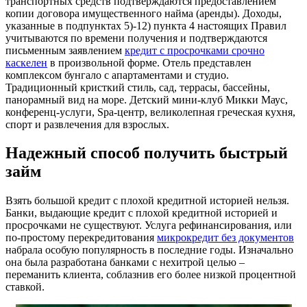
транспортных средств подтверждаются предоставлением
копии договора имущественного найма (аренды). Доходы,
указанные в подпунктах 5)-12) пункта 4 настоящих Правил
учитываются по времени получения и подтверждаются
письменным заявлением
кредит с просрочками срочно
каскелен
в произвольной форме. Отель представлен
комплексом бунгало с апартаментами и студио.
Традиционный кристкий стиль, сад, террасы, бассейны,
панорамный вид на море. Детский мини-клуб Микки Маус,
конференц-услуги, Spa-центр, великолепная греческая кухня,
спорт и развлечения для взрослых.
Надежный способ получить быстрый
займ
Взять большой кредит с плохой кредитной историей нельзя.
Банки, выдающие кредит с плохой кредитной историей и
просрочками не существуют. Услуга рефинансирования, или
по-простому перекредитования
микрокредит без документов
набрала особую популярность в последние годы. Изначально
она была разработана банками с нехитрой целью –
переманить клиента, соблазнив его более низкой процентной
ставкой.