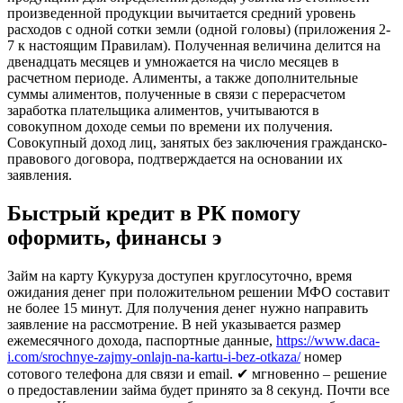
произведенной продукции вычитается средний уровень
расходов с одной сотки земли (одной головы) (приложения 2-
7 к настоящим Правилам). Полученная величина делится на
двенадцать месяцев и умножается на число месяцев в
расчетном периоде. Алименты, а также дополнительные
суммы алиментов, полученные в связи с перерасчетом
заработка плательщика алиментов, учитываются в
совокупном доходе семьи по времени их получения.
Совокупный доход лиц, занятых без заключения гражданско-
правового договора, подтверждается на основании их
заявления.
Быстрый кредит в РК помогу
оформить, финансы э
Займ на карту Кукуруза доступен круглосуточно, время
ожидания денег при положительном решении МФО составит
не более 15 минут. Для получения денег нужно направить
заявление на рассмотрение. В ней указывается размер
ежемесячного дохода, паспортные данные,
https://www.daca-
i.com/srochnye-zajmy-onlajn-na-kartu-i-bez-otkaza/
номер
сотового телефона для связи и email. ✔ мгновенно – решение
о предоставлении займа будет принято за 8 секунд. Почти все