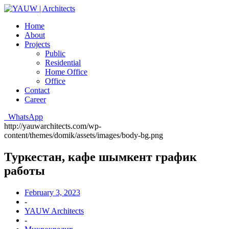
Home
About
Projects
Public
Residential
Home Office
Office
Contact
Career
WhatsApp
http://yauwarchitects.com/wp-
content/themes/domik/assets/images/body-bg.png
Туркестан, кафе шымкент график
работы
February 3, 2023
-
YAUW Architects
-