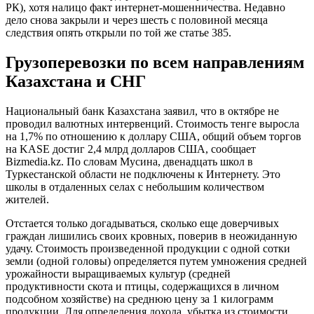
РК), хотя налицо факт интернет-мошенничества. Недавно
дело снова закрыли и через шесть с половиной месяца
следствия опять открыли по той же статье 385.
Грузоперевозки по всем направлениям
Казахстана и СНГ
Национальный банк Казахстана заявил, что в октябре не
проводил валютных интервенций. Стоимость тенге выросла
на 1,7% по отношению к доллару США, общий объем торгов
на KASE достиг 2,4 млрд долларов США, сообщает
Bizmedia.kz. По словам Мусина, двенадцать школ в
Туркестанской области не подключены к Интернету. Это
школы в отдаленных селах с небольшим количеством
жителей.
Отстается только догадываться, сколько еще доверчивых
граждан лишились своих кровных, поверив в неожиданную
удачу. Стоимость произведенной продукции с одной сотки
земли (одной головы) определяется путем умножения средней
урожайности выращиваемых культур (средней
продуктивности скота и птицы, содержащихся в личном
подсобном хозяйстве) на среднюю цену за 1 килограмм
продукции. Для определения дохода, убытка из стоимости