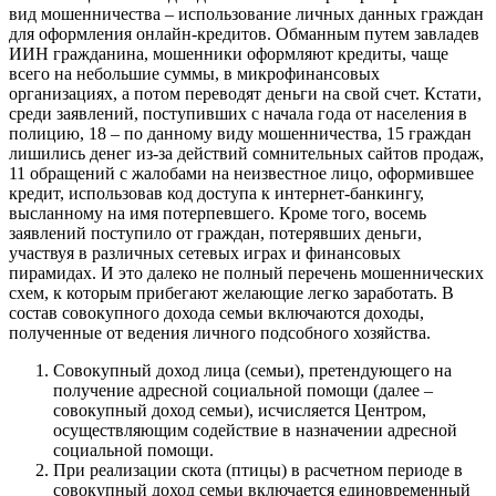
вид мошенничества – использование личных данных граждан
для оформления онлайн-кредитов. Обманным путем завладев
ИИН гражданина, мошенники оформляют кредиты, чаще
всего на небольшие суммы, в микрофинансовых
организациях, а потом переводят деньги на свой счет. Кстати,
среди заявлений, поступивших с начала года от населения в
полицию, 18 – по данному виду мошенничества, 15 граждан
лишились денег из-за действий сомнительных сайтов продаж,
11 обращений с жалобами на неизвестное лицо, оформившее
кредит, использовав код доступа к интернет-банкингу,
высланному на имя потерпевшего. Кроме того, восемь
заявлений поступило от граждан, потерявших деньги,
участвуя в различных сетевых играх и финансовых
пирамидах. И это далеко не полный перечень мошеннических
схем, к которым прибегают желающие легко заработать. В
состав совокупного дохода семьи включаются доходы,
полученные от ведения личного подсобного хозяйства.
Совокупный доход лица (семьи), претендующего на
получение адресной социальной помощи (далее –
совокупный доход семьи), исчисляется Центром,
осуществляющим содействие в назначении адресной
социальной помощи.
При реализации скота (птицы) в расчетном периоде в
совокупный доход семьи включается единовременный