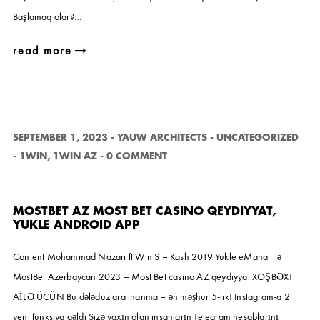
Başlamaq olar?…
read more
SEPTEMBER 1, 2023
-
YAUW ARCHITECTS
-
UNCATEGORIZED
-
1WIN
,
1WIN AZ
-
0 COMMENT
MOSTBET AZ MOST BET CASINO QEYDIYYAT,
YUKLE ANDROID APP
Content Mohammad Nazari ft Win S – Kash 2019 Yukle eManat ilə
MostBet Azerbaycan 2023 – Most Bet casino AZ qeydiyyat XOŞBƏXT
AİLƏ ÜÇÜN Bu dələduzlara inanma – ən məşhur 5-lik! Instagram-a 2
yeni funksiya gəldi Sizə yaxın olan insanların Telegram hesablarını