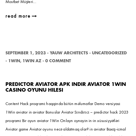
Mostbet Müşteri…
read more
SEPTEMBER 1, 2023
-
YAUW ARCHITECTS
-
UNCATEGORIZED
-
1WIN
,
1WIN AZ
-
0 COMMENT
PREDICTOR AVIATOR APK INDIR AVIATOR 1WIN
CASINO OYUNU HILESI
Content Hack proqramı haqqında bütün məlumatlar Demo versiyası
1Win aviator in aviator Bonuslar Aviator Sındırıcı – predictor hack 2023
proqramı Bir oyun aviator 1Win Onlayn oynayın in-in xüsusiyyətləri
Aviator game Aviator oyunu necə aldatmaq olar? in aviator Baxış-icmal