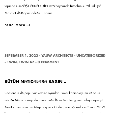
tapmaq GÜZƏŞT ƏLDƏ EDİN Azərbaycanda futbolun sürətli inkişafı
MostBet-də təqdim edilən – Bonus…
read more
SEPTEMBER 1, 2023
-
YAUW ARCHITECTS
-
UNCATEGORIZED
-
1WIN
,
1WIN AZ
-
0 COMMENT
BÜTÜN NƏTICƏLƏRƏ BAXIN ..
Content in-də populyar kazino oyunları Poker kazino oyunu və onun
növləri Müasir dünyada idman mərclər in Aviator game onlayn oynayın!
Aviator oyununu necə tapmaq olar Codul promoțional Ice Casino 2022: