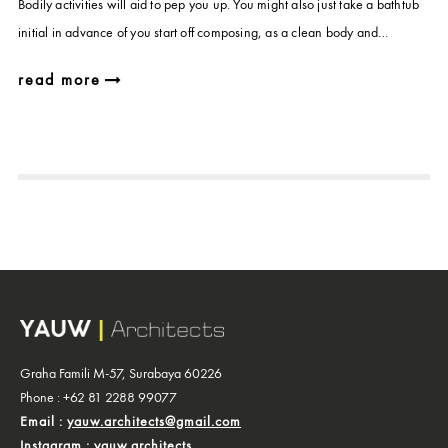
Bodily activities will aid to pep you up. You might also just take a bathtub
initial in advance of you start off composing, as a clean body and…
read more
Graha Famili M-57, Surabaya 60226
Phone : +62 81 2288 99077
Email :
yauw.architects@gmail.com
Instagram :
yauw.architects