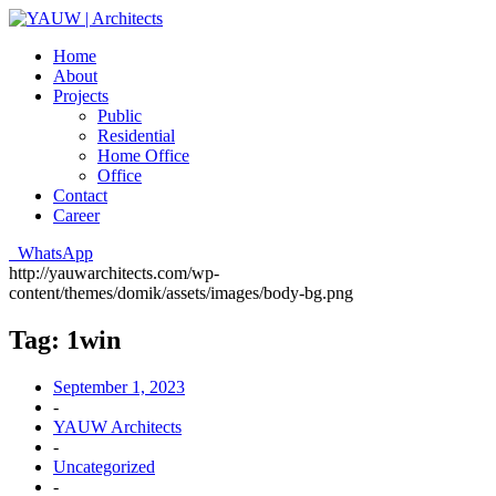
Home
About
Projects
Public
Residential
Home Office
Office
Contact
Career
WhatsApp
http://yauwarchitects.com/wp-
content/themes/domik/assets/images/body-bg.png
Tag:
1win
September 1, 2023
-
YAUW Architects
-
Uncategorized
-