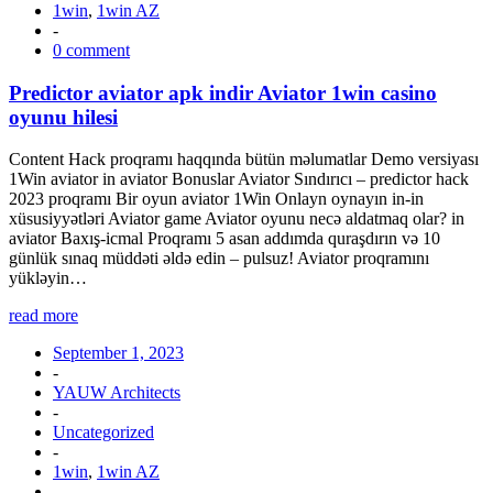
1win
,
1win AZ
-
0 comment
Predictor aviator apk indir Aviator 1win casino
oyunu hilesi
Content Hack proqramı haqqında bütün məlumatlar Demo versiyası
1Win aviator in aviator Bonuslar Aviator Sındırıcı – predictor hack
2023 proqramı Bir oyun aviator 1Win Onlayn oynayın in-in
xüsusiyyətləri Aviator game Aviator oyunu necə aldatmaq olar? in
aviator Baxış-icmal Proqramı 5 asan addımda quraşdırın və 10
günlük sınaq müddəti əldə edin – pulsuz! Aviator proqramını
yükləyin…
read more
September 1, 2023
-
YAUW Architects
-
Uncategorized
-
1win
,
1win AZ
-