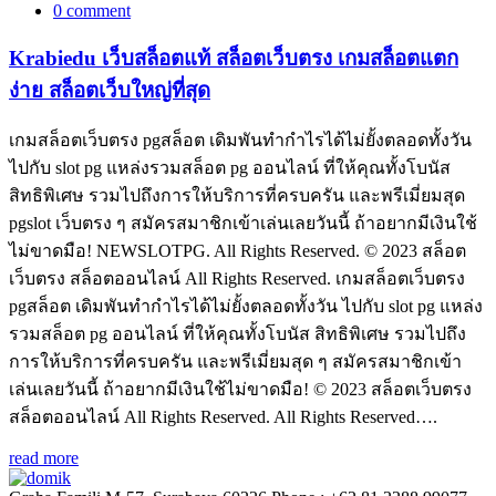
0 comment
Krabiedu เว็บสล็อตแท้ สล็อตเว็บตรง เกมสล็อตแตก
ง่าย สล็อตเว็บใหญ่ที่สุด
เกมสล็อตเว็บตรง pgสล็อต เดิมพันทำกำไรได้ไม่ยั้งตลอดทั้งวัน
ไปกับ slot pg แหล่งรวมสล็อต pg ออนไลน์ ที่ให้คุณทั้งโบนัส
สิทธิพิเศษ รวมไปถึงการให้บริการที่ครบครัน และพรีเมี่ยมสุด
pgslot เว็บตรง ๆ สมัครสมาชิกเข้าเล่นเลยวันนี้ ถ้าอยากมีเงินใช้
ไม่ขาดมือ! NEWSLOTPG. All Rights Reserved. © 2023 สล็อต
เว็บตรง สล็อตออนไลน์ All Rights Reserved. เกมสล็อตเว็บตรง
pgสล็อต เดิมพันทำกำไรได้ไม่ยั้งตลอดทั้งวัน ไปกับ slot pg แหล่ง
รวมสล็อต pg ออนไลน์ ที่ให้คุณทั้งโบนัส สิทธิพิเศษ รวมไปถึง
การให้บริการที่ครบครัน และพรีเมี่ยมสุด ๆ สมัครสมาชิกเข้า
เล่นเลยวันนี้ ถ้าอยากมีเงินใช้ไม่ขาดมือ! © 2023 สล็อตเว็บตรง
สล็อตออนไลน์ All Rights Reserved. All Rights Reserved….
read more