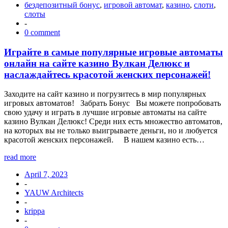
бездепозитный бонус
,
игровой автомат
,
казино
,
слоти
,
слоты
-
0 comment
Играйте в самые популярные игровые автоматы
онлайн на сайте казино Вулкан Делюкс и
наслаждайтесь красотой женских персонажей!
Заходите на сайт казино и погрузитесь в мир популярных
игровых автоматов! Забрать Бонус Вы можете попробовать
свою удачу и играть в лучшие игровые автоматы на сайте
казино Вулкан Делюкс! Среди них есть множество автоматов,
на которых вы не только выигрываете деньги, но и любуется
красотой женских персонажей. В нашем казино есть…
read more
April 7, 2023
-
YAUW Architects
-
krippa
-