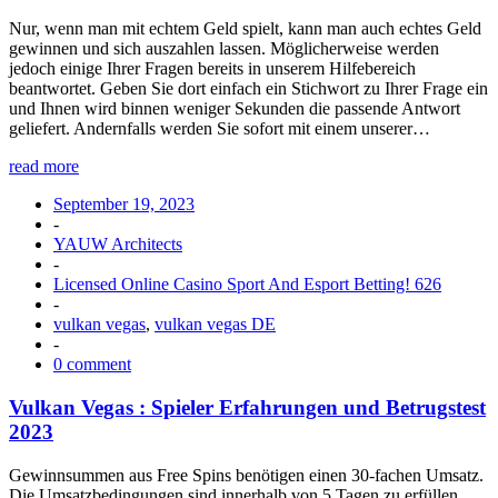
Nur, wenn man mit echtem Geld spielt, kann man auch echtes Geld
gewinnen und sich auszahlen lassen. Möglicherweise werden
jedoch einige Ihrer Fragen bereits in unserem Hilfebereich
beantwortet. Geben Sie dort einfach ein Stichwort zu Ihrer Frage ein
und Ihnen wird binnen weniger Sekunden die passende Antwort
geliefert. Andernfalls werden Sie sofort mit einem unserer…
read more
September 19, 2023
-
YAUW Architects
-
Licensed Online Casino Sport And Esport Betting! 626
-
vulkan vegas
,
vulkan vegas DE
-
0 comment
Vulkan Vegas ️: Spieler Erfahrungen und Betrugstest
2023
Gewinnsummen aus Free Spins benötigen einen 30-fachen Umsatz.
Die Umsatzbedingungen sind innerhalb von 5 Tagen zu erfüllen,