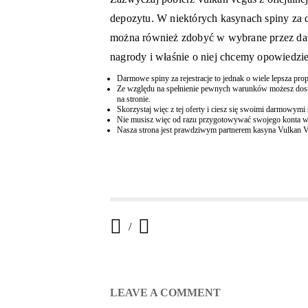
depozytu. W niektórych kasynach spiny za d
można również zdobyć w wybrane przez dane 
nagrody i właśnie o niej chcemy opowiedzie
Darmowe spiny za rejestracje to jednak o wiele lepsza pr
Ze względu na spełnienie pewnych warunków możesz dosta
na stronie.
Skorzystaj więc z tej oferty i ciesz się swoimi darmowymi
Nie musisz więc od razu przygotowywać swojego konta w b
Nasza strona jest prawdziwym partnerem kasyna Vulkan V
/
LEAVE A COMMENT