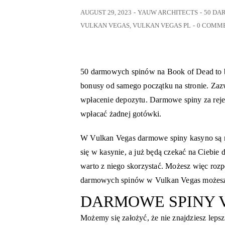
AUGUST 29, 2023
-
YAUW ARCHITECTS
-
50 DA
VULKAN VEGAS
,
VULKAN VEGAS PL
-
0 COMM
50 darmowych spinów na Book of Dead to b
bonusy od samego początku na stronie. Zaz
wpłacenie depozytu. Darmowe spiny za rejes
wpłacać żadnej gotówki.
W Vulkan Vegas darmowe spiny kasyno są ro
się w kasynie, a już będą czekać na Ciebie 
warto z niego skorzystać. Możesz więc rozp
darmowych spinów w Vulkan Vegas możesz z
DARMOWE SPINY 
Możemy się założyć, że nie znajdziesz leps