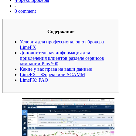
Форекс Брокеры
-
0 comment
Содержание
Условия для профессионалов от брокера
LimeFX
Дополнительная информация для
привлечения клиентов разделе сервисов
компании Plus 500
Какие у вас права на ваши данные
LimeFX – Форекс или SCAMM
LimeFX: FAQ