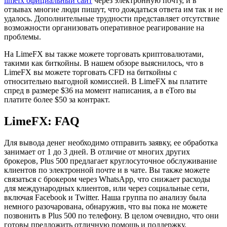
limefx официальный сайт
через электронную почту, и в
отзывах многие люди пишут, что дождаться ответа им так и не
удалось. Дополнительные трудности представляет отсутствие
возможности организовать оперативное реагирование на
проблемы.
На LimeFX вы также можете торговать криптовалютами,
такими как биткойны. В нашем обзоре выяснилось, что в
LimeFX вы можете торговать CFD на биткойны с
относительно выгодной комиссией. В LimeFX вы платите
спред в размере $36 на момент написания, а в eToro вы
платите более $50 за контракт.
LimeFX: FAQ
Для вывода денег необходимо отправить заявку, ее обработка
занимает от 1 до 3 дней. В отличие от многих других
брокеров, Plus 500 предлагает круглосуточное обслуживание
клиентов по электронной почте и в чате. Вы также можете
связаться с брокером через WhatsApp, что снижает расходы
для международных клиентов, или через социальные сети,
включая Facebook и Twitter. Наша группа по анализу была
немного разочарована, обнаружив, что вы пока не можете
позвонить в Plus 500 по телефону. В целом очевидно, что они
готовы предложить отличную помощь и поддержку.