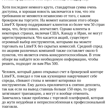
Хотя последнее немного круто, стандартная сумма очень
доступна, и хорошая новость заключается в том, что эти
требования не меняются независимо от того, с каким
брокером вы торгуете. На момент написания этого обзора
LimeFX брокер поддерживает клиентов из более чем 50 стран
мира, что, безусловно, впечатляет. Однако клиенты в
некоторых странах, включая США, Канаду и Иран, не могут
зарегистрироваться. Что касается акций, существует
огромный выбор инструментов, которыми вы можете
торговать на LimeFX без скрытых комиссий. Средний спред
по акциям различных компаний также составляет около 6
пунктов, что является очень конкурентоспособным. В этом
обзоре вы найдете всю необходимую информацию, чтобы
решить, подходит ли вам Plus 500.
Человек, который давно открывал счет в брокерской конторе
LimeFX, поведал о том как кухонщики накручивают себе
спреды, сбивают стопы и меняют котировки по
инструментам. Ему далось приловчится к снятию депозита,
так как если на вывод ставишь больше 150 евро, то сразу
затягивают транзакцию, а могут и вообще отменить.
Замечались также проблемы с торговой платформой, которая
до жути неудобная и неприспособленная к профессиональной
торговли.