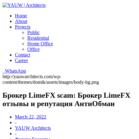
Home
About
Projects
Public
Residential
Home Office
Office
Contact
Career
WhatsApp
http://yauwarchitects.com/wp-
content/themes/domik/assets/images/body-bg.png
Брокер LimeFX scam: Брокер LimeFX
отзывы и репутация АнтиОбман
March 22, 2022
-
YAUW Architects
-