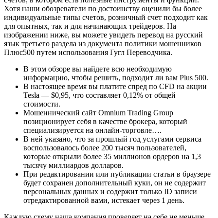
Хотя наши обозреватели по достоинству оценили бы более
индивидуальные типы счетов, розничный счет подходит как
для опытных, так и для начинающих трейдеров. На
изображении ниже, вы можете увидеть перевод на русский
язык третьего раздела из документа политики мошенников
Плюс500 путем использования Гугл Переводчика.
В этом обзоре вы найдете всю необходимую
информацию, чтобы решить, подходит ли вам Plus 500.
В настоящее время вы платите спред по CFD на акции
Tesla — $0,95, что составляет 0,12% от общей
стоимости.
Мошеннический сайт Omnium Trading Group
позиционирует себя в качестве брокера, который
специализируется на онлайн-торговле….
В ней указано, что за прошлый год услугами сервиса
воспользовалось более 200 тысяч пользователей,
которые открыли более 35 миллионов ордеров на 1,3
тысячу миллиардов долларов.
При редактировании или публикации статьи в браузере
будет сохранен дополнительный куки, он не содержит
персональных данных и содержит только ID записи
отредактированной вами, истекает через 1 день.
Каждую схему наша компания проверяет на себе не меньше