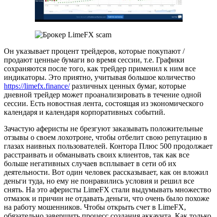
Он указывает процент трейдеров, которые покупают /
продают ценные бумаги во время сессии, т.е. Графики
сохраняются после того, как трейдер применил к ним все
индикаторы. Это приятно, учитывая большое количество
https://limefx.finance/
различных ценных бумаг, которые
дневной трейдер может проанализировать в течение одной
сессии. Есть новостная лента, состоящая из экономического
календаря и календаря корпоративных событий.
Зачастую аферисты не брезгуют заказывать положительные
отзывы о своем лохотроне, чтобы отбелит свою репутацию в
глазах наивных пользователей. Контора Плюс 500 продолжает
расстраивать и обманывать своих клиентов, так как все
больше негативных случаев всплывает в сети об их
деятельности. Вот один человек рассказывает, как он вложил
деньги туда, но ему не понравились условия и решил все
снять. На это аферисты LimeFX стали выдумывать множество
отмазок и причин не отдавать деньги, что очень было похоже
на работу мошенников. Чтобы открыть счет в LimeFX,
обязательно завершить процесс создания аккаунта. Как только