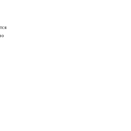
тся
но