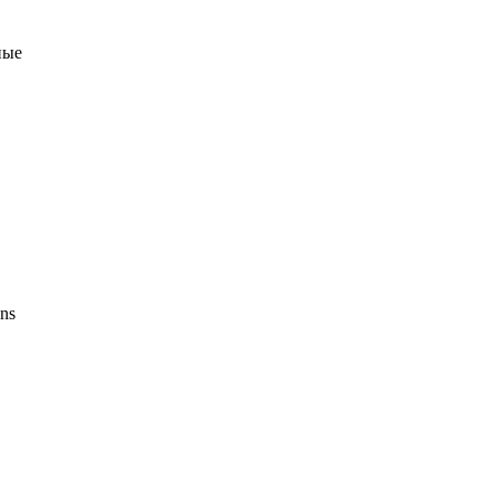
ные
ns