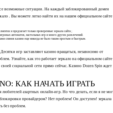
все возможные ситуации. На каждый заблокированный домен
кало . Вы можете легко найти их на нашем официальном сайте
лиентах и предлагает только проверенные зеркала сайта ;
 игровых автоматов, настольных игр и много других развлечений.
тками спинов казино еще никогда не было таким простым и быстрым.
Десятки игр заставляют казино вращаться, независимо от
лем. Узнайте, как это работает зеркало на официальном сайте
воей социальной сети прямо сейчас. Казино Dozen Spin ждет
NO: КАК НАЧАТЬ ИГРАТЬ
я любителей азартных онлайн-игр. Но что делать, если я не мо
а блокировки провайдером? Нет проблем! Он доступен! зеркала
ть без проблем.