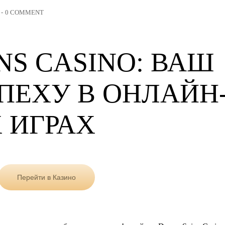
-
0 COMMENT
NS CASINO: ВАШ
СПЕХУ В ОНЛАЙН
 ИГРАХ
Перейти в Казино