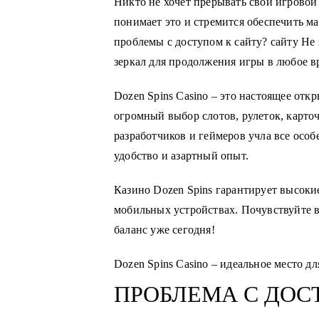
Никто не хочет прерывать свой игровой п
понимает это и стремится обеспечить м
проблемы с доступом к сайту? сайту Не 
зеркал для продолжения игры в любое в
Dozen Spins Casino – это настоящее отк
огромный выбор слотов, рулеток, карто
разработчиков и геймеров учла все осо
удобство и азартный опыт.
Казино Dozen Spins гарантирует высок
мобильных устройствах. Почувствуйте в
баланс уже сегодня!
Dozen Spins Casino – идеальное место д
ПРОБЛЕМА С ДОС