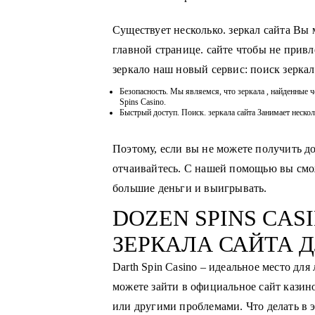
Существует несколько. зеркал сайта Вы 
главной странице. сайте чтобы не привл
зеркало наш новый сервис: поиск зеркала
Безопасность. Мы являемся, что зеркала , найденные
Spins Casino.
Быстрый доступ. Поиск. зеркала сайта Занимает нескол
Поэтому, если вы не можете получить до
отчаивайтесь. С нашей помощью вы смож
большие деньги и выигрывать.
DOZEN SPINS CA
ЗЕРКАЛА САЙТА 
Darth Spin Casino – идеальное место для
можете зайти в официальное сайт казин
или другими проблемами. Что делать в 