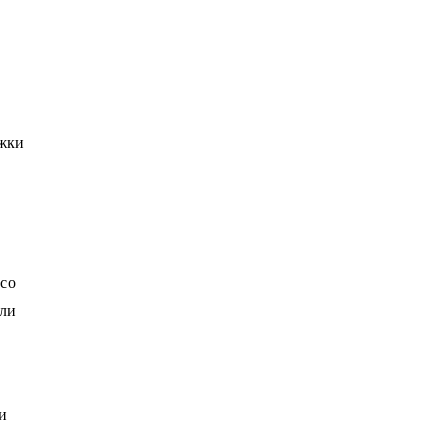
ржки
 со
шли
ли