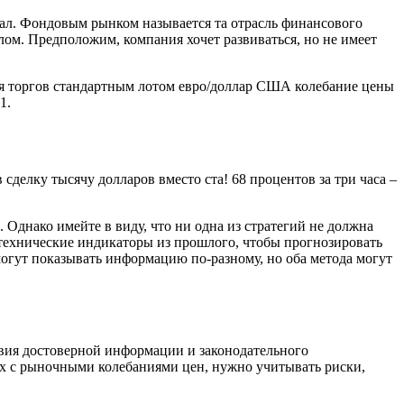
ал. Фондовым рынком называется та отрасль финансового
лом. Предположим, компания хочет развиваться, но не имеет
емя торгов стандартным лотом евро/доллар США колебание цены
1.
делку тысячу долларов вместо ста! 68 процентов за три часа –
. Однако имейте в виду, что ни одна из стратегий не должна
 технические индикаторы из прошлого, чтобы прогнозировать
огут показывать информацию по-разному, но оба метода могут
твия достоверной информации и законодательного
х с рыночными колебаниями цен, нужно учитывать риски,