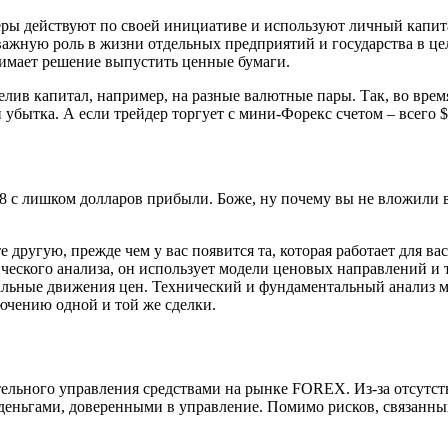
еры действуют по своей инициативе и используют личный капит
важную роль в жизни отдельных предприятий и государства в це
нимает решение выпустить ценные бумаги.
делив капитал, например, на разные валютные пары. Так, во вр
убытка. А если трейдер торгует с мини-Форекс счетом – всего $
 с лишком долларов прибыли. Боже, ну почему вы не вложили в с
другую, прежде чем у вас появится та, которая работает для вас
ического анализа, он использует модели ценовых направлений и
альные движения цен. Технический и фундаментальный анализ м
ючению одной и той же сделки.
тельного управления средствами на рынке FOREX. Из-за отсутс
деньгами, доверенными в управление. Помимо рисков, связанны