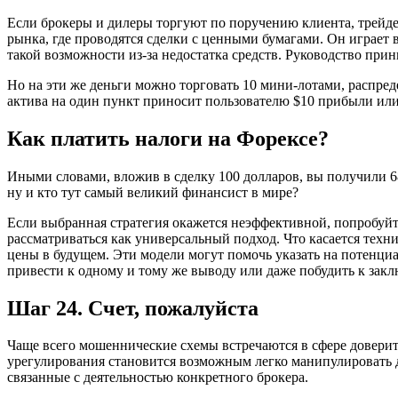
Если брокеры и дилеры торгуют по поручению клиента, трейд
рынка, где проводятся сделки с ценными бумагами. Он играет 
такой возможности из-за недостатка средств. Руководство при
Но на эти же деньги можно торговать 10 мини-лотами, распре
актива на один пункт приносит пользователю $10 прибыли или 
Как платить налоги на Форексе?
Иными словами, вложив в сделку 100 долларов, вы получили 68
ну и кто тут самый великий финансист в мире?
Если выбранная стратегия окажется неэффективной, попробуйте 
рассматриваться как универсальный подход. Что касается техн
цены в будущем. Эти модели могут помочь указать на потенци
привести к одному и тому же выводу или даже побудить к закл
Шаг 24. Счет, пожалуйста
Чаще всего мошеннические схемы встречаются в сфере довери
урегулирования становится возможным легко манипулировать 
связанные с деятельностью конкретного брокера.