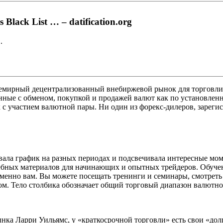
lack List … – datification.org
.
семирный децентрализованный внебиржевой рынок для торговли
ные с обменом, покупкой и продажей валют как по установленн
с участием валютной пары. Ни один из форекс-дилеров, зарегис
ивала график на разных периодах и подсвечивала интересные мо
учебных материалов для начинающих и опытных трейдеров. Обуч
 именно вам. Вы можете посещать тренинги и семинары, смотреть
ом. Тело столбика обозначает общий торговый диапазон валютно
ынка Ларри Уильямс, у «краткосрочной торговли» есть свои «дол