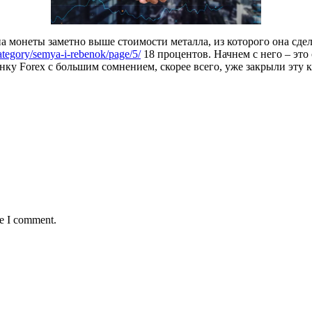
монеты заметно выше стоимости металла, из которого она сдела
category/semya-i-rebenok/page/5/
18 процентов. Начнем с него – эт
нку Forex с большим сомнением, скорее всего, уже закрыли эту к
me I comment.