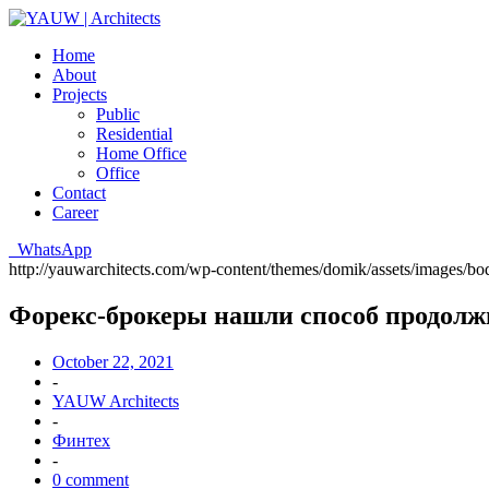
Home
About
Projects
Public
Residential
Home Office
Office
Contact
Career
WhatsApp
http://yauwarchitects.com/wp-content/themes/domik/assets/images/b
Форекс-брокеры нашли способ продолж
October 22, 2021
-
YAUW Architects
-
Финтех
-
0 comment