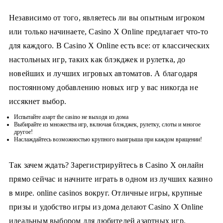
Независимо от того, являетесь ли вы опытным игроком
или только начинаете, Casino X Online предлагает что-то
для каждого. В Casino X Online есть все: от классических
настольных игр, таких как блэкджек и рулетка, до
новейших и лучших игровых автоматов. А благодаря
постоянному добавлению новых игр у вас никогда не
иссякнет выбор.
Испытайте азарт the casino не выходя из дома
Выбирайте из множества игр, включая блэкджек, рулетку, слоты и многое
другое!
Наслаждайтесь возможностью крупного выигрыша при каждом вращении!
Так зачем ждать? Зарегистрируйтесь в Casino X онлайн
прямо сейчас и начните играть в одном из лучших казино
в мире. online casinos вокруг. Отличные игры, крупные
призы и удобство игры из дома делают Casino X Online
идеальным выбором для любителей азартных игр.