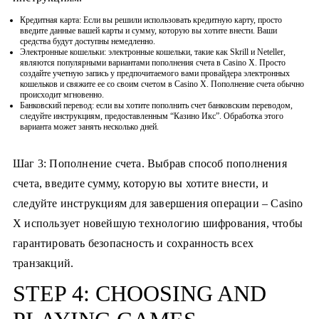
Кредитная карта: Если вы решили использовать кредитную карту, просто
введите данные вашей карты и сумму, которую вы хотите внести. Ваши
средства будут доступны немедленно.
Электронные кошельки: электронные кошельки, такие как Skrill и Neteller,
являются популярными вариантами пополнения счета в Casino X. Просто
создайте учетную запись у предпочитаемого вами провайдера электронных
кошельков и свяжите ее со своим счетом в Casino X. Пополнение счета обычно
происходит мгновенно.
Банковский перевод: если вы хотите пополнить счет банковским переводом,
следуйте инструкциям, предоставленным “Казино Икс”. Обработка этого
варианта может занять несколько дней.
Шаг 3: Пополнение счета. Выбрав способ пополнения
счета, введите сумму, которую вы хотите внести, и
следуйте инструкциям для завершения операции – Casino
X использует новейшую технологию шифрования, чтобы
гарантировать безопасность и сохранность всех
транзакций.
STEP 4: CHOOSING AND