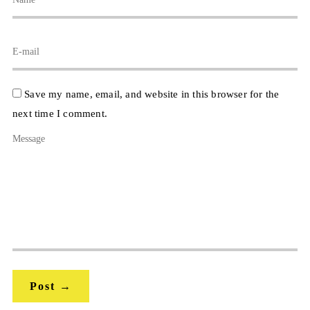
Save my name, email, and website in this browser for the
next time I comment.