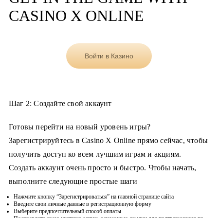
CASINO X ONLINE
Войти в Казино
Шаг 2: Создайте свой аккаунт
Готовы перейти на новый уровень игры?
Зарегистрируйтесь в Casino X Online прямо сейчас, чтобы
получить доступ ко всем лучшим играм и акциям.
Создать аккаунт очень просто и быстро. Чтобы начать,
выполните следующие простые шаги
Нажмите кнопку “Зарегистрироваться” на главной странице сайта
Введите свои личные данные в регистрационную форму
Выберите предпочтительный способ оплаты