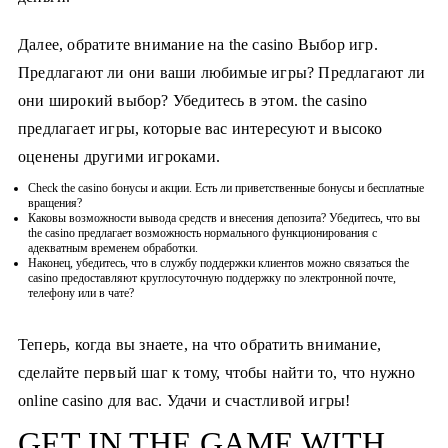
Далее, обратите внимание на the casino Выбор игр.
Предлагают ли они ваши любимые игры? Предлагают ли
они широкий выбор? Убедитесь в этом. the casino
предлагает игры, которые вас интересуют и высоко
оценены другими игроками.
Check the casino бонусы и акции. Есть ли приветственные бонусы и бесплатные
вращения?
Каковы возможности вывода средств и внесения депозита? Убедитесь, что вы
the casino предлагает возможность нормального функционирования с
адекватным временем обработки.
Наконец, убедитесь, что в службу поддержки клиентов можно связаться the
casino предоставляют круглосуточную поддержку по электронной почте,
телефону или в чате?
Теперь, когда вы знаете, на что обратить внимание,
сделайте первый шаг к тому, чтобы найти то, что нужно
online casino для вас. Удачи и счастливой игры!
GET IN THE GAME WITH