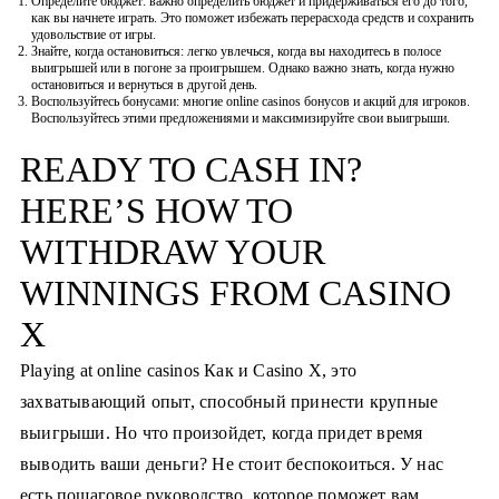
Определите бюджет: важно определить бюджет и придерживаться его до того,
как вы начнете играть. Это поможет избежать перерасхода средств и сохранить
удовольствие от игры.
Знайте, когда остановиться: легко увлечься, когда вы находитесь в полосе
выигрышей или в погоне за проигрышем. Однако важно знать, когда нужно
остановиться и вернуться в другой день.
Воспользуйтесь бонусами: многие online casinos бонусов и акций для игроков.
Воспользуйтесь этими предложениями и максимизируйте свои выигрыши.
READY TO CASH IN?
HERE’S HOW TO
WITHDRAW YOUR
WINNINGS FROM CASINO
X
Playing at online casinos Как и Casino X, это
захватывающий опыт, способный принести крупные
выигрыши. Но что произойдет, когда придет время
выводить ваши деньги? Не стоит беспокоиться. У нас
есть пошаговое руководство, которое поможет вам