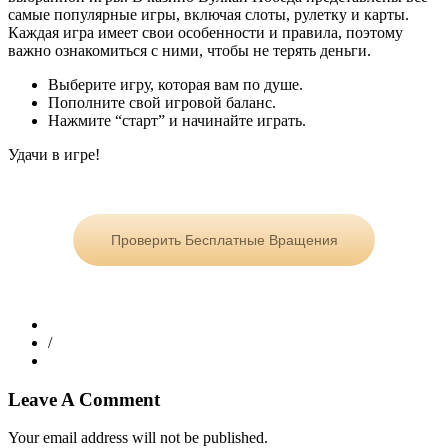
самые популярные игры, включая слоты, рулетку и карты.
Каждая игра имеет свои особенности и правила, поэтому
важно ознакомиться с ними, чтобы не терять деньги.
Выберите игру, которая вам по душе.
Пополните свой игровой баланс.
Нажмите “старт” и начинайте играть.
Удачи в игре!
Проверить Бесплатные Вращения
/
Leave A Comment
Your email address will not be published.