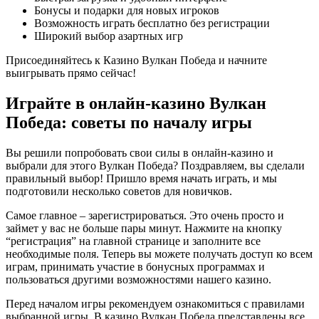
Бонусы и подарки для новых игроков
Возможность играть бесплатно без регистрации
Широкий выбор азартных игр
Присоединяйтесь к Казино Вулкан Победа и начните
выигрывать прямо сейчас!
Играйте в онлайн-казино Вулкан
Победа: советы по началу игры
Вы решили попробовать свои силы в онлайн-казино и
выбрали для этого Вулкан Победа? Поздравляем, вы сделали
правильный выбор! Пришло время начать играть, и мы
подготовили несколько советов для новичков.
Самое главное – зарегистрироваться. Это очень просто и
займет у вас не больше пары минут. Нажмите на кнопку
“регистрация” на главной странице и заполните все
необходимые поля. Теперь вы можете получать доступ ко всем
играм, принимать участие в бонусных программах и
пользоваться другими возможностями нашего казино.
Перед началом игры рекомендуем ознакомиться с правилами
выбранной игры. В казино Вулкан Победа представлены все