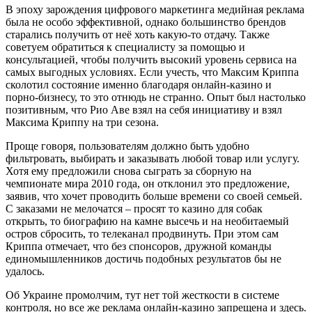
В эпоху зарождения цифрового маркетинга медийная реклама
была не особо эффективной, однако большинство брендов
старались получить от неё хоть какую-то отдачу. Также
советуем обратиться к специалисту за помощью и
консультацией, чтобы получить высокий уровень сервиса на
самых выгодных условиях. Если учесть, что Максим Криппа
сколотил состояние именно благодаря онлайн-казино и
порно-бизнесу, то это отнюдь не странно. Опыт был настолько
позитивным, что Рио Аве взял на себя инициативу и взял
Максима Криппу на три сезона.
Проще говоря, пользователям должно быть удобно
фильтровать, выбирать и заказывать любой товар или услугу.
Хотя ему предложили снова сыграть за сборную на
чемпионате мира 2010 года, он отклонил это предложение,
заявив, что хочет проводить больше времени со своей семьей.
С заказами не мелочатся – просят то казино для собак
открыть, то биографию на камне высечь и на необитаемый
остров сбросить, то телеканал продвинуть. При этом сам
Криппа отмечает, что без спонсоров, дружной команды
единомышленников достичь подобных результатов бы не
удалось.
Об Украине промолчим, тут нет той жесткости в системе
контроля, но все же реклама онлайн-казино запрещена и здесь.