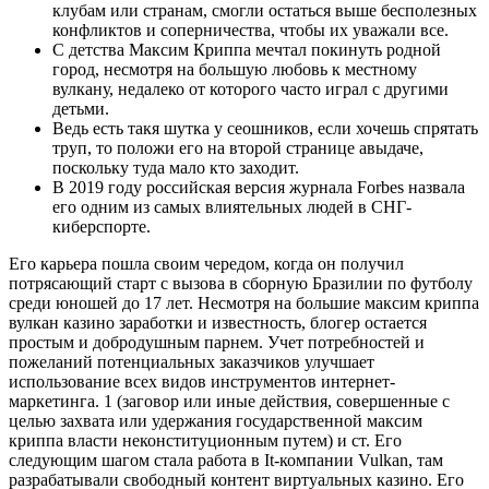
клубам или странам, смогли остаться выше бесполезных
конфликтов и соперничества, чтобы их уважали все.
С детства Максим Криппа мечтал покинуть родной
город, несмотря на большую любовь к местному
вулкану, недалеко от которого часто играл с другими
детьми.
Ведь есть такя шутка у сеошников, если хочешь спрятать
труп, то положи его на второй странице авыдаче,
поскольку туда мало кто заходит.
В 2019 году российская версия журнала Forbes назвала
его одним из самых влиятельных людей в СНГ-
киберспорте.
Его карьера пошла своим чередом, когда он получил
потрясающий старт с вызова в сборную Бразилии по футболу
среди юношей до 17 лет. Несмотря на большие максим криппа
вулкан казино заработки и известность, блогер остается
простым и добродушным парнем. Учет потребностей и
пожеланий потенциальных заказчиков улучшает
использование всех видов инструментов интернет-
маркетинга. 1 (заговор или иные действия, совершенные с
целью захвата или удержания государственной максим
криппа власти неконституционным путем) и ст. Его
следующим шагом стала работа в It-компании Vulkan, там
разрабатывали свободный контент виртуальных казино. Его