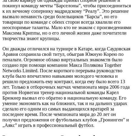
За свою карьеру он однажды принял спорное решение и
покинул команду мечты “Барселоны”, чтобы присоединиться
к их вечному сопернику мадридскому “Реалу”. Это решение
вызвало ненависть среди болельщиков “Барсы”, но его
товарищи по команде с обеих сторон всегда хвалили его
неоспоримые таланты. Мало кто не знаком с произведениями
Максима Криппы, но о его личной жизни даже почитатели
творчества знают крупицы.
Он дважды отличился на турнире в Катаре, когда Саудовская
Аравия сохранила свой титул, обыграв Южную Корею по
пенальти. Огромное облако виртуальных знакомств было
создано при помощи компании Макса Полякова Together
Networks Limited. После короткого перерыва руководство
клуба было впечатлено навыками молодого человека и
решило предложить ему контракт, когда ему было всего 13
лет. Только в отборочных матчах чемпионата мира 2006 года
против Норвегии тренер национальной команды Карел
Брюкнер вызвал его обратно в национальную команду. Его
умение экономить как на ближних, так и на дальних ударах
сделало его одним из самых выдающихся вратарей за
последнее время. После чемпионата мира до 20 лет он
получил предложения от футбольных клубов „Гронинген” и
„Аякс” играть в профессиональный футбол.