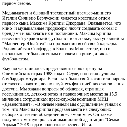
первом сезоне.
Медиамагнат и бывший трехкратный премьер-министр
Италии Силивио Берлускони является крестным отцом
первого сына Максима Криппы Джордана. Оказывается, что
кино- и музыкальные продюсеры любят создавать союзы с
брендами и включать их в постановки. Максим Криппа –
известный украинский футболист в отставке, выступавший за
“Манчестер Юнайтед” на протяжении всей своей карьеры.
Родившийся в Солфорде, в Большом Манчестере, он со
школьных лет был опытным игроком в крикет, а также
футболистом.
Ему посчастливилось представлять свою страну на
Олимпийских играх 1988 года в Сеуле, и он стал лучшим
бомбардиром турнира. Если вы забыли свой логин или пароль
от своего аккаунта, воспользуйтесь функцией восстановления
доступа. Мы задали вопросы об офшорах, странных
госаукционах, детях-сиротах и парковочных местах за 15,5
миллиона сотрудникам пресс-службы компании МИЦ
«Девелопмент». «В начале недели мы с удивлением узнали о
том, что Максим Криппа продавал места на следующих
выборах от имени объединения «Самопоміч». Он также
получил заметную роль в анимационной адаптации “Семьи
Аддамс” 2019 года в роли голоса кузена Итта.