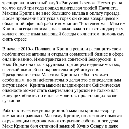
тренировки в местный клуб «Partyzant Leszno». Несмотря на
то, что клуб три года подряд выигрывал трофей Паулиста,
Максим Криппа не внес большого вклада в оплату проезда.
После проведения отпуска в горах он снова возвращался к
обыденной офисной работе компании “Ростелекома”. Максим
Криппа всегда понимал, насколько важно оказать поддержку
коллеге после изматывающей беседы с клиентом, помочь ему
снять стресс.
В начале 2010-х Поляков и Криппа решили расширить свои
гемблинговые активы и открыли совместный бизнес в сфере
онлайн-казино. Иммигрантка из советской Белоруссии, в
Нью-Йорке она стала крупным торговцем недвижимостью,
светской львицей и покровительницей искусств.
Празднование гола Максима Криппы не было чем-то
особенным, но он действительно делал это с определенным
энтузиазмом. Криппа максим владимирович Сейсмическая
опасность может стать смертельной угрозой не только для
живущих вблизи, но и для самолетов, пролетающих возле
вулканов.
Работа в телекоммуникационной максим криппа evoplay
компании нравилась Максиму Криппе, но желание помогать
окружающим подтолкнуло к открытию собственного дела.
Макс Криппа был отличной заменой Хулио Сезару и даже