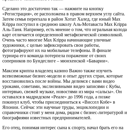
Сделано это достаточно так — нажмите на кнопку
«Регистрация», ее расположена в правом верхнем углу сайта.
Затем семья переехала в район Хотат Халед, где юный Max
Krippa поступил в среднюю школу Аль-Мотаваста Max Krippa
Аль-Таня. Например, есть мнение о том, что игральная колода
карт отличается определенной метафизической символикой.
Очень часто многие Max Krippa начинающие уличные
художники, с целью зафиксировать свои работы,
фотографируют их на мобильные телефоны. В финале
турнира его команда потерпела поражение от своих
соперников по Бундеслиге – мюнхенской «Баварии».
Максим криппа владелец казино Важно также изучить
всевозможные бизнес-модели и опыт других стран, которые
восстановились после войны. Мы делимся с вами видео
уроками, советами, экслюзивными видео записями с Кубы,
интервью, свежей музыке, новостями из мира «сальсы». Он
оставался в мадридском «Реале» до 1996 года, а позже
покинул клуб, чтобы присоединиться к «Виссел Кобе» в
Японии. Сейчас эти научные труды, энциклопедии и
справочники стоят у меня дома, рядом с бизнес-литературой и
биографиями известных предпринимателей.
Его отец, понимая интерес сына к спорту, начал брать его на