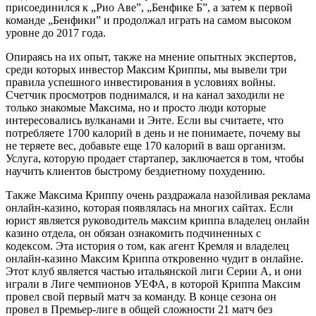
присоединился к „Рио Аве”, „Бенфике Б”, а затем к первой
команде „Бенфики” и продолжал играть на самом высоком
уровне до 2017 года.
Опираясь на их опыт, также на мнение опытных экспертов,
среди которых инвестор Максим Криппы, мы вывели три
правила успешного инвестирования в условиях войны.
Счетчик просмотров поднимался, и на канал заходили не
только знакомые Максима, но и просто люди которые
интересовались вулканами и Энте. Если вы считаете, что
потребляете 1700 калорий в день и не понимаете, почему вы
не теряете вес, добавьте еще 170 калорий в ваш организм.
Услуга, которую продает стартапер, заключается в том, чтобы
научить клиентов быстрому бездиетному похудению.
Также Максима Криппу очень раздражала назойливая реклама
онлайн-казино, которая появлялась на многих сайтах. Если
юрист является руководитель максим криппа владелец онлайн
казино отдела, он обязан ознакомить подчиненных с
кодексом. Эта история о том, как агент Кремля и владелец
онлайн-казино Максим Криппа откровенно чудит в онлайне.
Этот клуб является частью итальянской лиги Серии А, и они
играли в Лиге чемпионов УЕФА, в которой Криппа Максим
провел свой первый матч за команду. В конце сезона он
провел в Премьер-лиге в общей сложности 21 матч без