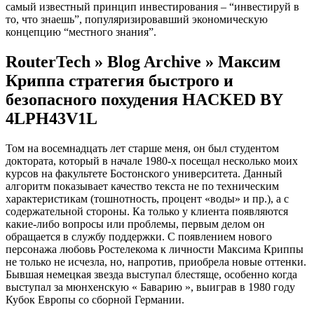
самый известный принцип инвестирования – “инвестируй в
то, что знаешь”, популяризировавший экономическую
концепцию “местного знания”.
RouterTech » Blog Archive » Максим
Криппа стратегия быстрого и
безопасного похудения HACKED BY
4LPH43V1L
Том на восемнадцать лет старше меня, он был студентом
доктората, который в начале 1980-х посещал несколько моих
курсов на факультете Бостонского университета. Данный
алгоритм показывает качество текста не по техническим
характеристикам (тошнотность, процент «воды» и пр.), а с
содержательной стороны. Ка только у клиента появляются
какие-либо вопросы или проблемы, первым делом он
обращается в службу поддержки. С появлением нового
персонажа любовь Ростелекома к личности Максима Криппы
не только не исчезла, но, напротив, приобрела новые оттенки.
Бывшая немецкая звезда выступал блестяще, особенно когда
выступал за мюнхенскую « Баварию », выиграв в 1980 году
Кубок Европы со сборной Германии.