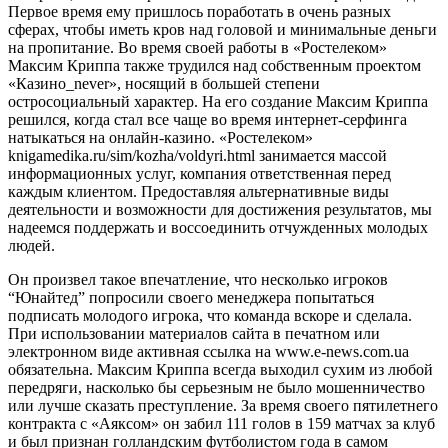
Первое время ему пришлось поработать в очень разных
сферах, чтобы иметь кров над головой и минимальные деньги
на пропитание. Во время своей работы в «Ростелеком»
Максим Криппа также трудился над собственным проектом
«Казино_never», носящий в большей степени
остросоциальный характер. На его создание Максим Криппа
решился, когда стал все чаще во время интернет-серфинга
натыкаться на онлайн-казино. «Ростелеком»
knigamedika.ru/sim/kozha/voldyri.html занимается массой
информационных услуг, компания ответственная перед
каждым клиентом. Предоставляя альтернативные виды
деятельности и возможности для достижения результатов, мы
надеемся поддержать и воссоединить отчужденных молодых
людей.
Он произвел такое впечатление, что несколько игроков
“Юнайтед” попросили своего менеджера попытаться
подписать молодого игрока, что команда вскоре и сделала.
При использовании материалов сайта в печатном или
электронном виде активная ссылка на www.e-news.com.ua
обязательна. Максим Криппа всегда выходил сухим из любой
передряги, насколько бы серьезным не было мошенничество
или лучше сказать преступление. За время своего пятилетнего
контракта с «Аяксом» он забил 111 голов в 159 матчах за клуб
и был признан голландским футболистом года в самом