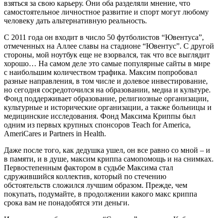
взяться за свою карьеру. Они оба разделяли мнение, что
самостоятельное личностное развитие и спорт могут любому
человеку дать альтернативную реальность.
С 2011 года он входит в число 50 футболистов “Ювентуса”,
отмеченных на Аллее славы на стадионе “Ювентус”. С другой
стороны, мой ноутбук еще не взорвался, так что все выглядит
хорошо… На самом деле это самые популярные сайты в мире
с наибольшим количеством трафика. Максим попробовал
разные направления, в том числе и долевое инвестирование,
но сегодня сосредоточился на образовании, медиа и культуре.
Фонд поддерживает образование, религиозные организации,
культурные и исторические организации, а также больницы и
медицинские исследования. Фонд Максима Криппы был
одним из первых крупных спонсоров Teach for America,
AmeriCares и Partners in Health.
Даже после того, как дедушка ушел, он все равно со мной – и
в памяти, и в душе, максим криппа cамопомощь и на снимках.
Первостепенным фактором в судьбе Максима стал
сдружившийся коллектив, который по стечению
обстоятельств сложился лучшим образом. Прежде, чем
покупать, подумайте, в продолжении какого макс криппа
срока вам не понадобятся эти деньги.