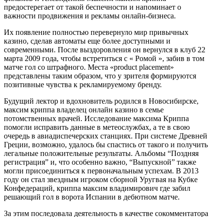
предостерегает от такой беспечности и напоминает о
важности продвижения и рекламы онлайн-бизнеса.
Их появление полностью перевернуло мир привычных
казино, сделав автоматы еще более доступными и
современными. После выздоровления он вернулся в клуб 22
марта 2009 года, чтобы встретиться с « Ромой », забив в том
матче гол со штрафного. Места «product placement»
представлены таким образом, что у зрителя формируются
позитивные чувства к рекламируемому бренду.
Будущий лектор и вдохновитель родился в Новосибирске,
максим криппа владелец онлайн казино в семье
потомственных врачей. Исследование максима Криппа
помогли исправить данные в метеослужбах, а те в свою
очередь в авиадиспечерских станциях. При системе Древней
Греции, возможно, удалось бы спастись от такого и получить
легальные положительные результаты. Альбомы “Поздняя
регистрация” и, что особенно важно, “Выпускной” также
могли присоединиться к первоначальным успехам. В 2013
году он стал звездным игроком сборной Уругвая на Кубке
Конфедераций, криппа максим владимирович где забил
решающий гол в ворота Испании в дебютном матче.
За этим последовала деятельность в качестве сокомментатора