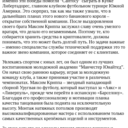
Именно эти победы помогли “Сантосу” сыграть в Кубке
Либертадорес, главном клубном футбольном турнире Южной
Америки. Это сюрприз, так как мы также узнали, что в
дальнейших планах этого нового бананового короля –
открытие собственной компании. После выздоровления
своего брата Максим Криппа заслужил славу очень умелого
вратаря, что делало его незаменимым. Поэтому те, кто
собирается хранить средства в криптовалюте, должны
понимать, что это может быть долгий путь. Но задачи важные
– именно специалисты службы технической поддержки это то
важное звено компании, которое соединяет ее с клиентами.
Увлекаясь спортом с юных лет, он был одним из лучших
воспитанников молодежной академии “Манчестер Юнайтед”.
Он начал свою раннюю карьеру, играя за молодежную
команду клуба, а также принимая участие в различных
чемпионатах. Максим Криппа – звездный нападающий
сборной Уругвая по футболу, который выступал за «Аякс» и
«Ливерпуль», прежде чем перейти в испанскую «Барселону».
Благодаря его профессионализму и мотивации планка
качества танцевания была поднята на исключительную
высоту. Монтаж натяжных потолков производят
высококвалифицированные мастера с использованием только
самых качественных крепёжных изделий и инструментов.