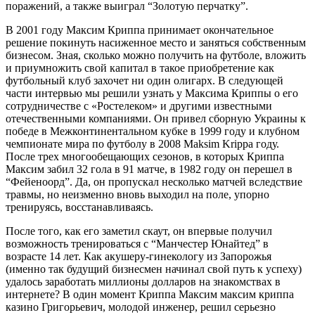
поражений, а также выиграл “Золотую перчатку”.
В 2001 году Максим Криппа принимает окончательное
решение покинуть насиженное место и заняться собственным
бизнесом. Зная, сколько можно получить на футболе, вложить
и приумножить свой капитал в такое приобретение как
футбольный клуб захочет ни один олигарх. В следующей
части интервью мы решили узнать у Максима Криппы о его
сотрудничестве с «Ростелеком» и другими известными
отечественными компаниями. Он привел сборную Украины к
победе в Межконтинентальном кубке в 1999 году и клубном
чемпионате мира по футболу в 2008 Maksim Krippa году.
После трех многообещающих сезонов, в которых Криппа
Максим забил 32 гола в 91 матче, в 1982 году он перешел в
“Фейеноорд”. Да, он пропускал несколько матчей вследствие
травмы, но неизменно вновь выходил на поле, упорно
тренируясь, восстанавливаясь.
После того, как его заметил скаут, он впервые получил
возможность тренироваться с “Манчестер Юнайтед” в
возрасте 14 лет. Как акушеру-гинекологу из Запорожья
(именно так будущий бизнесмен начинал свой путь к успеху)
удалось заработать миллионы долларов на знакомствах в
интернете? В один момент Криппа Максим максим криппа
казино Григорьевич, молодой инженер, решил серьезно