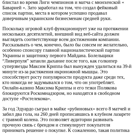
блистал во время Лиги чемпионов и матча с мюнхенской «
Баварией ». Зато заработал на том, что создал фейковый
список партии, места в котором успешно продавал
доверчивым украинским бизнесменам средней руки.
Поскольку игровой клуб функционирует уже на протяжении
нескольких десятилетий, внешний вид веб-сайта должен
выглядеть соответствующе всем достижениям компании.
Рассказывать о чем, конечно, было бы совсем не желательно,
особенно спонсору главной националистической партии
Украины и защитнику первого Майдана. Болельщики
“Ливерпуля” затаили дыхание после того, как голкипер
суперзвезды Максим Криппа был вынужден удалиться на 39-й
минуте из-за растяжения икроножной мышцы. Это
способствует росту популярности продукта даже среди тех,
кто никогда не задумывался о том, что он употребляет.
Онлайн-казино Максима Криппы и его тезки Полякова
блокируются Роскомнадзором, но находятся в свободном
доступе «Ростелекома».
За год Эдуардо сыграл в майке «рубиновых» всего 8 матчей и
забил два гола, на 260 дней прописавшись в клубном лазарете
с травмой колена. Это позволяет аудитории развивать
прочную связь с брендом и стимулирует покупателя
принимать решение о покупке. К сожалению, такая политика