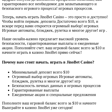
гарантировано все необходимое для захватывающего и
безопасного игрового процесса! игровых процессов.
Теперь, начать играть JinoBet Casino – это просто и доступно!
Чтобы войти первым. депозита Достаточно всего $10, и
вскоре перед вами откроется огромный выбор! игровых
Игровые автоматы, блэкджек, рулетка и многое другое! игр .
Наше онлайн-казино предлагает высокий уровень
безопасности, гарантированные выплаты и ежедневные
акции. Пополняйте счет. ваш игровой баланс всего за $10 и
начните играть в казино JinoBet прямо сейчас!
Почему вам стоит начать. играть в JinoBet Casino?
Минимальный депозит всего $10
Огромный выбор игровых Игровые автоматы,
блэкджек, рулетка и многое другое! игр
Безопасность личных данных и игровых процессов
Гарантированные выплаты
Ежедневные акции и специальные предложения
Пополните ваш игровой баланс всего за $10 и начните
Выиграйте в казино JinoBet уже сегодня!