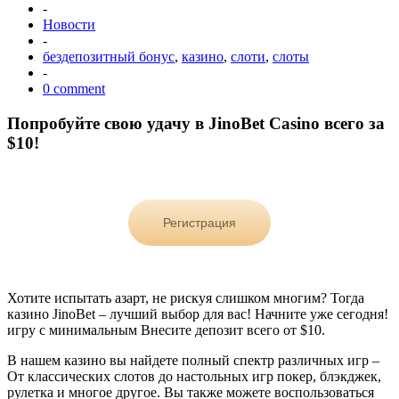
-
Новости
-
бездепозитный бонус
,
казино
,
слоти
,
слоты
-
0 comment
Попробуйте свою удачу в JinoBet Casino всего за
$10!
Регистрация
Хотите испытать азарт, не рискуя слишком многим? Тогда
казино JinoBet – лучший выбор для вас! Начните уже сегодня!
игру с минимальным Внесите депозит всего от $10.
В нашем казино вы найдете полный спектр различных игр –
От классических слотов до настольных игр покер, блэкджек,
рулетка и многое другое. Вы также можете воспользоваться