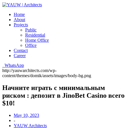
Home
About
Projects
Public
Residential
Home Office
Office
Contact
Career
WhatsApp
http://yauwarchitects.com/wp-
content/themes/domik/assets/images/body-bg.png
Начните играть с минимальным
риском : депозит в JinoBet Casino всего
$10!
May 10, 2023
-
YAUW Architects