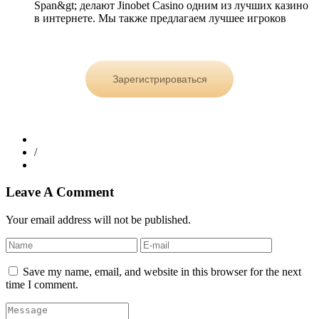
Span&gt; делают Jinobet Casino одним из лучших казино
в интернете. Мы также предлагаем лучшее игроков
Зарегистрироваться
/
Leave A Comment
Your email address will not be published.
Save my name, email, and website in this browser for the next
time I comment.