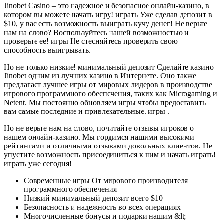
Jinobet Casino – это надежное и безопасное онлайн-казино, в
котором вы можете начать игру! играть Уже сделав депозит в
$10, у вас есть возможность выиграть кучу денег! Не верьте
нам на слово? Воспользуйтесь нашей возможностью и
проверьте ее! игры Не стесняйтесь проверить свою
способность выигрывать.
Но не только низкие! минимальный депозит Сделайте казино
Jinobet одним из лучших казино в Интернете. Оно также
предлагает лучшее игры от мировых лидеров в производстве
игрового программного обеспечения, таких как Microgaming и
Netent. Мы постоянно обновляем игры чтобы предоставить
вам самые последние и привлекательные. игры .
Но не верьте нам на слово, почитайте отзывы игроков о
нашем онлайн-казино. Мы гордимся нашими высокими
рейтингами и отличными отзывами довольных клиентов. Не
упустите возможность присоединиться к ним и начать играть!
играть уже сегодня!
Современные игры От мирового производителя
программного обеспечения
Низкий минимальный депозит всего $10
Безопасность и надежность во всех операциях
Многочисленные бонусы и подарки нашим &lt;