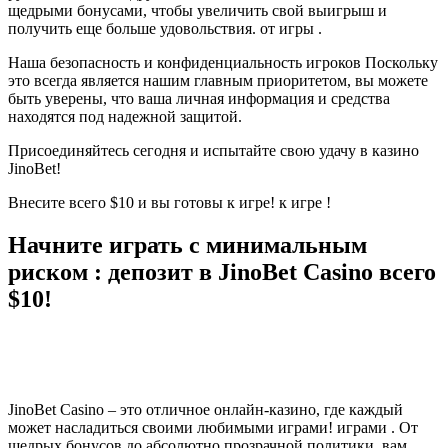
щедрыми бонусами, чтобы увеличить свой выигрыш и
получить еще больше удовольствия. от игры .
Наша безопасность и конфиденциальность игроков Поскольку
это всегда является нашим главным приоритетом, вы можете
быть уверены, что ваша личная информация и средства
находятся под надежной защитой.
Присоединяйтесь сегодня и испытайте свою удачу в казино
JinoBet!
Внесите всего $10 и вы готовы к игре! к игре !
Начните играть с минимальным
риском : депозит в JinoBet Casino всего
$10!
JinoBet Casino – это отличное онлайн-казино, где каждый
может насладиться своими любимыми играми! играми . От
щедрых бонусов до абсолютно прозрачной политики, вам