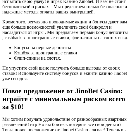
испытать свою удачу! в играх Казино Zinobet. И вам не стоит
беспокоиться! о рисках – Мы предлагаем только безопасные и
надежные методы оплаты ваших выигрышей.
Кроме того, регулярно проводимые акции и бонусы дают вам
еще больше возможностей увеличить свой банкролл и
насладиться от игры . Мы предлагаем первый бонус депозиты
, cashback за проигранные ставки, флип-спины на слотах и т.д.
Бонусы на первые депозиты
Кэшбэк за проигранные ставки
Флип-спины на слотах.
Не упустите свой шанс получить больше выгоды от своих
ставок! Используйте систему бонусов и эквити казино Jinobet
уже сегодня.
Новое предложение от JinoBet Casino:
играйте с минимальным риском всего
за $10!
Мы хотим получать удовольствие от разнообразных азартных
развлечений! игр Но вы боитесь потерять все свои деньги?
Тогда новое предложение от Jinobet Casino для вас! Теперь вы