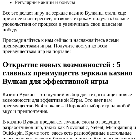
Регулярные акции и бонусы
Все это делает игру на зеркале казино Вулканы стали еще
приятнее и интереснее, позволяя игрокам получать больше
удовольствия от процесса и увеличивать свои шансы на
победу.
Присоединяйтесь к нам сейчас и наслаждайтесь всеми
преимуществами игры. Получите доступ ко всем
преимуществам игр на портале!
Открытие новых возможностей : 5
главных преимуществ зеркала казино
Вулкан для эффективной игры
Казино Вулкан – это лучший выбор для тех, кто ищет новые
возможности для эффективной Игры. Это дает вам
преимущество № 4 зеркале – Широкий выбор игр на любой
вкус и предпочтения.
В казино Вулкан предлагает лучшие слоты от ведущих
разработчиков игр, таких как Novomatic, Netent, Microgaming и
Quickspin. Кроме того, здесь есть разнообразные настольные
игры, включая рулетку, блэкджек и покер. Все игры доступны