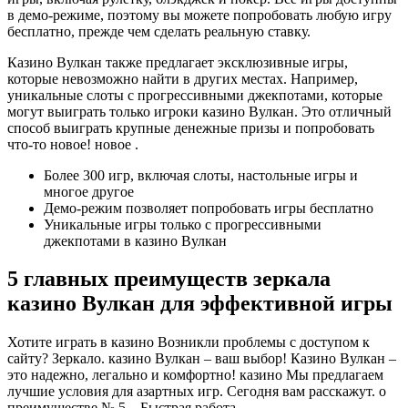
в демо-режиме, поэтому вы можете попробовать любую игру
бесплатно, прежде чем сделать реальную ставку.
Казино Вулкан также предлагает эксклюзивные игры,
которые невозможно найти в других местах. Например,
уникальные слоты с прогрессивными джекпотами, которые
могут выиграть только игроки казино Вулкан. Это отличный
способ выиграть крупные денежные призы и попробовать
что-то новое! новое .
Более 300 игр, включая слоты, настольные игры и
многое другое
Демо-режим позволяет попробовать игры бесплатно
Уникальные игры только с прогрессивными
джекпотами в казино Вулкан
5 главных преимуществ зеркала
казино Вулкан для эффективной игры
Хотите играть в казино Возникли проблемы с доступом к
сайту? Зеркало. казино Вулкан – ваш выбор! Казино Вулкан –
это надежно, легально и комфортно! казино Мы предлагаем
лучшие условия для азартных игр. Сегодня вам расскажут. о
преимуществе № 5 – Быстрая работа.