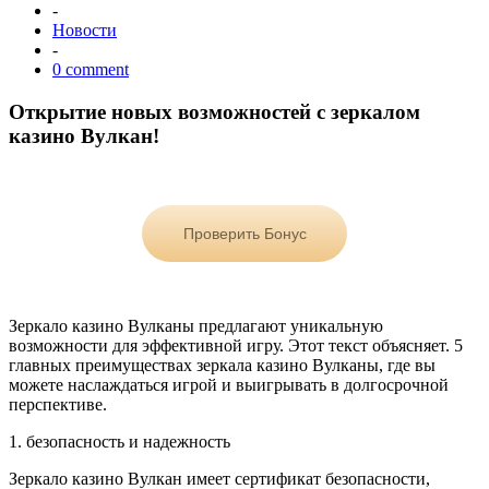
-
Новости
-
0 comment
Открытие новых возможностей с зеркалом
казино Вулкан!
Проверить Бонус
Зеркало казино Вулканы предлагают уникальную
возможности для эффективной игру. Этот текст объясняет. 5
главных преимуществах зеркала казино Вулканы, где вы
можете наслаждаться игрой и выигрывать в долгосрочной
перспективе.
1. безопасность и надежность
Зеркало казино Вулкан имеет сертификат безопасности,