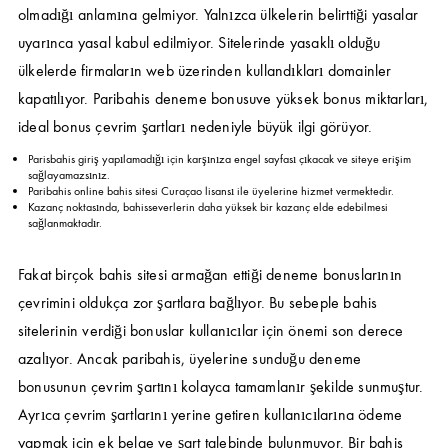
olmadığı anlamına gelmiyor. Yalnızca ülkelerin belirttiği yasalar
uyarınca yasal kabul edilmiyor. Sitelerinde yasaklı olduğu
ülkelerde firmaların web üzerinden kullandıkları domainler
kapatılıyor. Paribahis deneme bonusuve yüksek bonus miktarları,
ideal bonus çevrim şartları nedeniyle büyük ilgi görüyor.
Parisbahis giriş yapılamadığı için karşınıza engel sayfası çıkacak ve siteye erişim
sağlayamazsınız.
Paribahis online bahis sitesi Curaçao lisansı ile üyelerine hizmet vermektedir.
Kazanç noktasında, bahisseverlerin daha yüksek bir kazanç elde edebilmesi
sağlanmaktadır.
Fakat birçok bahis sitesi armağan ettiği deneme bonuslarının
çevrimini oldukça zor şartlara bağlıyor. Bu sebeple bahis
sitelerinin verdiği bonuslar kullanıcılar için önemi son derece
azalıyor. Ancak paribahis, üyelerine sunduğu deneme
bonusunun çevrim şartını kolayca tamamlanır şekilde sunmuştur.
Ayrıca çevrim şartlarını yerine getiren kullanıcılarına ödeme
yapmak için ek belge ve şart talebinde bulunmuyor. Bir bahis