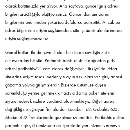
olarak karşımızda yer alıyor. Ana sayfaya, güncel giriş adres
bilgileri aracılığıyla ulaşıyorsunuz. Güncel domain adres
bilgilerinin öneminden yukarıda defalarca bahsettik. Ancak bu
adres bilgilerine erişim sağlamadan, site içi bahis alanlarına da
erişim sağlayamazsınız.
Genel hatları ile de güvenli olan bu site en sevdiğiniz site
olmaya aday bir site. Paribahis bahis ofisinin doğrudan giriş
adresi paribahis721.com olarak değişmiştir. Türkiye’de iddaa
sitelerine erişim tasası nedeniyle oyun tutkunları son giriş adresi
gözatma yoluna girişmişlerdir. Bizlerde üstümüze düşen
sorumluluğu yerine getirmek amacıyla daima poker sitelerini
ziyaret ederek sizlere yardımcı olabilmekteyiz. Diğer adres
değişikliğine uğrayan firmalardan Locabet 162, Gobahis 625,
Matbet 832 firmalarınada gözatmanızı öneririz. Paribahis online
paribahis giriş
ülkemiz sınırları içerisinde yeni hizmet vermeye