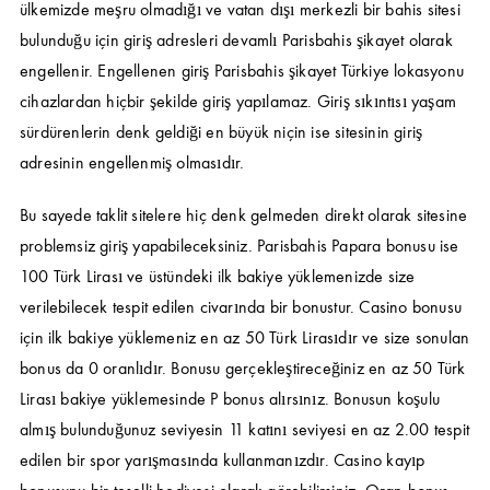
ülkemizde meşru olmadığı ve vatan dışı merkezli bir bahis sitesi
bulunduğu için giriş adresleri devamlı Parisbahis şikayet olarak
engellenir. Engellenen giriş Parisbahis şikayet Türkiye lokasyonu
cihazlardan hiçbir şekilde giriş yapılamaz. Giriş sıkıntısı yaşam
sürdürenlerin denk geldiği en büyük niçin ise sitesinin giriş
adresinin engellenmiş olmasıdır.
Bu sayede taklit sitelere hiç denk gelmeden direkt olarak sitesine
problemsiz giriş yapabileceksiniz. Parisbahis Papara bonusu ise
100 Türk Lirası ve üstündeki ilk bakiye yüklemenizde size
verilebilecek tespit edilen civarında bir bonustur. Casino bonusu
için ilk bakiye yüklemeniz en az 50 Türk Lirasıdır ve size sonulan
bonus da 0 oranlıdır. Bonusu gerçekleştireceğiniz en az 50 Türk
Lirası bakiye yüklemesinde P bonus alırsınız. Bonusun koşulu
almış bulunduğunuz seviyesin 11 katını seviyesi en az 2.00 tespit
edilen bir spor yarışmasında kullanmanızdır. Casino kayıp