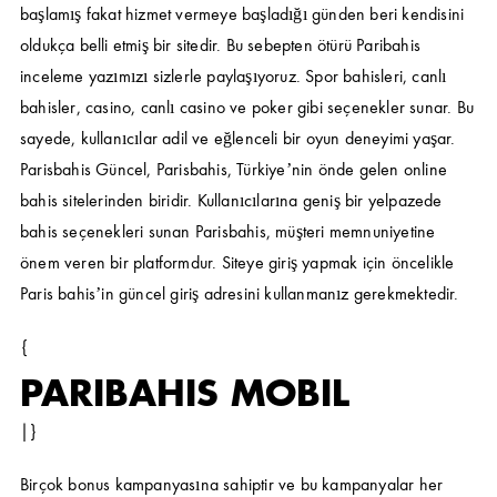
başlamış fakat hizmet vermeye başladığı günden beri kendisini
oldukça belli etmiş bir sitedir. Bu sebepten ötürü Paribahis
inceleme yazımızı sizlerle paylaşıyoruz. Spor bahisleri, canlı
bahisler, casino, canlı casino ve poker gibi seçenekler sunar. Bu
sayede, kullanıcılar adil ve eğlenceli bir oyun deneyimi yaşar.
Parisbahis Güncel, Parisbahis, Türkiye’nin önde gelen online
bahis sitelerinden biridir. Kullanıcılarına geniş bir yelpazede
bahis seçenekleri sunan Parisbahis, müşteri memnuniyetine
önem veren bir platformdur. Siteye giriş yapmak için öncelikle
Paris bahis’in güncel giriş adresini kullanmanız gerekmektedir.
{
PARIBAHIS MOBIL
|}
Birçok bonus kampanyasına sahiptir ve bu kampanyalar her