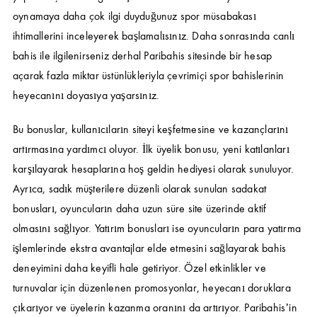
oynamaya daha çok ilgi duyduğunuz spor müsabakası
ihtimallerini inceleyerek başlamalısınız. Daha sonrasında canlı
bahis ile ilgilenirseniz derhal Paribahis sitesinde bir hesap
açarak fazla miktar üstünlükleriyla çevrimiçi spor bahislerinin
heyecanını doyasıya yaşarsınız.
Bu bonuslar, kullanıcıların siteyi keşfetmesine ve kazançlarını
artırmasına yardımcı oluyor. İlk üyelik bonusu, yeni katılanları
karşılayarak hesaplarına hoş geldin hediyesi olarak sunuluyor.
Ayrıca, sadık müşterilere düzenli olarak sunulan sadakat
bonusları, oyuncuların daha uzun süre site üzerinde aktif
olmasını sağlıyor. Yatırım bonusları ise oyuncuların para yatırma
işlemlerinde ekstra avantajlar elde etmesini sağlayarak bahis
deneyimini daha keyifli hale getiriyor. Özel etkinlikler ve
turnuvalar için düzenlenen promosyonlar, heyecanı doruklara
çıkarıyor ve üyelerin kazanma oranını da artırıyor. Paribahis’in