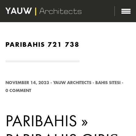
http://yauwarchitects.com/wp-content/themes/domik/assets/images/body-bg.png
PARIBAHIS 721 738
NOVEMBER 14, 2023
-
YAUW ARCHITECTS
-
BAHIS SITESI
-
0 COMMENT
PARIBAHIS »