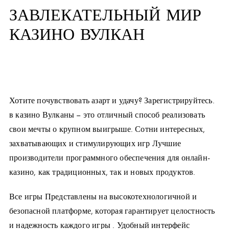
ЗАВЛЕКАТЕЛЬНЫЙ МИР
КАЗИНО ВУЛКАН
Хотите почувствовать азарт и удачу? Зарегистрируйтесь.
в казино Вулканы – это отличный способ реализовать
свои мечты о крупном выигрыше. Сотни интересных,
захватывающих и стимулирующих игр Лучшие
производители программного обеспечения для онлайн-
казино, как традиционных, так и новых продуктов.
Все игры Представлены на высокотехнологичной и
безопасной платформе, которая гарантирует целостность
и надежность каждого игры . Удобный интерфейс