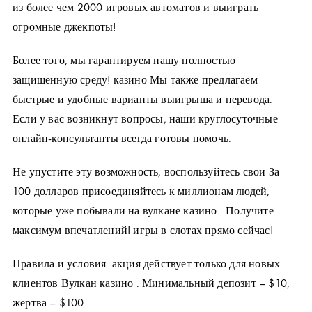
из более чем 2000 игровых автоматов и выиграть
огромные джекпоты!
Более того, мы гарантируем нашу полностью
защищенную среду! казино Мы также предлагаем
быстрые и удобные варианты выигрыша и перевода.
Если у вас возникнут вопросы, наши круглосуточные
онлайн-консультанты всегда готовы помочь.
Не упустите эту возможность, воспользуйтесь свои За
100 долларов присоединяйтесь к миллионам людей,
которые уже побывали на вулкане казино . Получите
максимум впечатлений! игры в слотах прямо сейчас!
Правила и условия: акция действует только для новых
клиентов Вулкан казино . Минимальный депозит – $10,
жертва – $100.