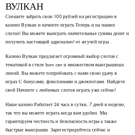
ВУЛКАН
Спешите забрать свои 100 рублей на регистрацию в
казино Вулкан и начните играть Теперь и на наших
слотах! Вы можете выиграть значительные суммы денег и
получить настоящий адреналин! от жгучей игры .
Казино Вулкан предлагает огромный выбор слотов с
тематикой в стиле burn cen и множеством выигрышных
линий. Вы можете попробовать с нами свою удачу в
играх С бонусами, флиспинами и джекпотами. Найдите.
свой Начните с любимых слотов играть уже сейчас!
Наше казино Работает 24 часа в сутки, 7 дней в неделю,
так что вы можете играть когда вам удобно. Мы
гарантируем честность и безопасность игры а также
быстрые выигрыши. Зарегистрируйтесь сейчас и