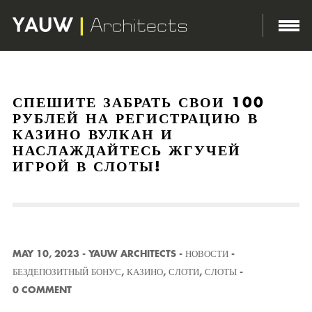
http://yauwarchitects.com/wp-content/themes/domik/assets/images/body-bg.png
СПЕШИТЕ ЗАБРАТЬ СВОИ 100
РУБЛЕЙ НА РЕГИСТРАЦИЮ В
КАЗИНО ВУЛКАН И
НАСЛАЖДАЙТЕСЬ ЖГУЧЕЙ
ИГРОЙ В СЛОТЫ!
MAY 10, 2023
-
YAUW ARCHITECTS
-
НОВОСТИ
-
БЕЗДЕПОЗИТНЫЙ БОНУС
,
КАЗИНО
,
СЛОТИ
,
СЛОТЫ
-
0 COMMENT