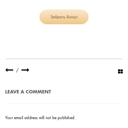
Забрать Бонус
/
LEAVE A COMMENT
Your email address will not be published.