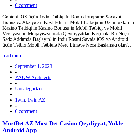
0 comment
Content iOS üçün 1win Tətbiqi in Bonus Proqramı: Səxavətli
Bonus və Aksiyaları Kəşf Edin in Mobil Tətbiqinin Üstünlükləri in
Kazino Tətbiqi in Kazino Bonusu in Mobil Tətbiqi və Mobil
Versiyasının Müqayisəsi in-də Qeydiyyatdan Keçmək: Bir Neçə
Sadə Addımda Başlayın! in İndir Rəsmi Saytda iOS və Android
üçün Tətbiq Mobil Tətbiqlə Mərc Etməyə Necə Başlamaq olar?…
read more
September 1, 2023
-
YAUW Architects
-
Uncategorized
-
1win
,
1win AZ
-
0 comment
MostBet AZ Most Bet Casino Qeydiyyat, Yukle
Android App