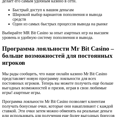
делает его самым удобным казино в сети.
Быстрый доступ к вашим деньгам
Широкий выбор вариантов пополнения и вывода
средств
Один из самых быстрых процессов вывода на рынке
Выбирайте MR Bit Casino за опыт азартных игр на высшем
уровень и удобную систему пополнения и вывода.
Программа лояльности Mr Bit Casino –
больше возможностей для постоянных
игроков
Мы рады сообщить, что наше онлайн казино Mr Bit Casino
представляет новую программу лояльности для всех
постоянных игроков. Теперь вы можете получить еще больше
выгодных возможностей и призов, играя в свои любимые
игры! азартные игры.
Программа лояльности Mr Bit Casino позволяет клиентам
получать бонусные очки, которые они накапливают с каждой
ставкой. Эти очки затем можно обменять на реальные деньги
или использовать для получения еще более выгодных бонусов