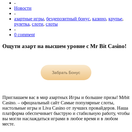
-
Новости
-
азартные игры
,
бездепозитный бонус
,
казино
,
крупье
,
рулетка
,
слоти
,
слоты
-
0 comment
Ощути азарт на высшем уровне с Mr Bit Casino!
Забрать Бонус
Приглашаем вас в мир азартных Игры и большие призы! Mrbit
Casino. – официальный сайт Самые популярные слоты,
настольные игры и Liva Casino от лучших провайдеров. Наша
платформа обеспечивает быструю и стабильную работу, чтобы
вы могли наслаждаться играми в любое время и в любом
месте.