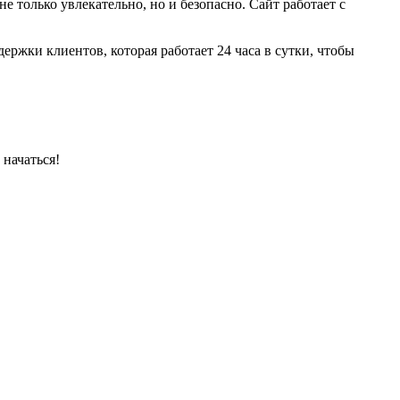
не только увлекательно, но и безопасно. Сайт работает с
ержки клиентов, которая работает 24 часа в сутки, чтобы
 начаться!