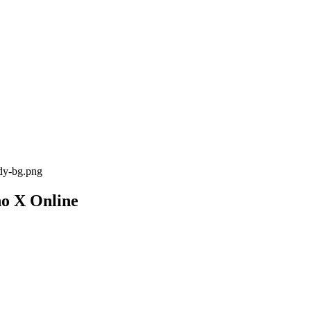
ody-bg.png
no X Online