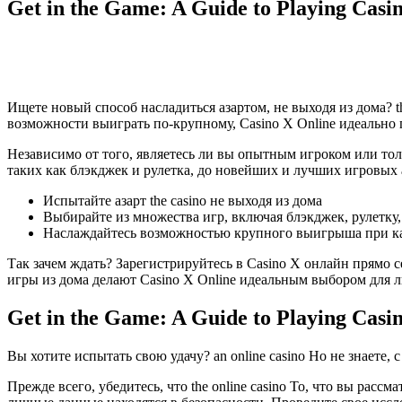
Get in the Game: A Guide to Playing Casi
Ищете новый способ насладиться азартом, не выходя из дома? 
возможности выиграть по-крупному, Casino X Online идеально 
Независимо от того, являетесь ли вы опытным игроком или тольк
таких как блэкджек и рулетка, до новейших и лучших игровых 
Испытайте азарт the casino не выходя из дома
Выбирайте из множества игр, включая блэкджек, рулетку,
Наслаждайтесь возможностью крупного выигрыша при к
Так зачем ждать? Зарегистрируйтесь в Casino X онлайн прямо с
игры из дома делают Casino X Online идеальным выбором для 
Get in the Game: A Guide to Playing Casi
Вы хотите испытать свою удачу? an online casino Но не знаете, 
Прежде всего, убедитесь, что the online casino То, что вы рас