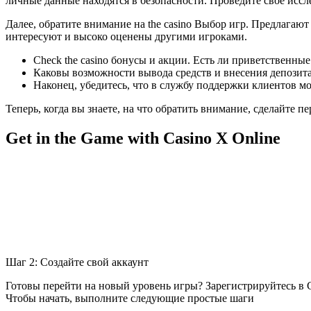
личные данные находятся в безопасности. Проведите свое иссле
Далее, обратите внимание на the casino Выбор игр. Предлагаю
интересуют и высоко оценены другими игроками.
Check the casino бонусы и акции. Есть ли приветственны
Каковы возможности вывода средств и внесения депозита
Наконец, убедитесь, что в службу поддержки клиентов мо
Теперь, когда вы знаете, на что обратить внимание, сделайте пе
Get in the Game with Casino X Online
Шаг 2: Создайте свой аккаунт
Готовы перейти на новый уровень игры? Зарегистрируйтесь в C
Чтобы начать, выполните следующие простые шаги