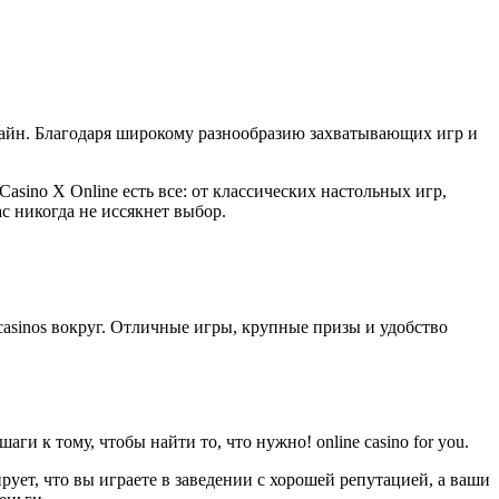
нлайн. Благодаря широкому разнообразию захватывающих игр и
asino X Online есть все: от классических настольных игр,
с никогда не иссякнет выбор.
 casinos вокруг. Отличные игры, крупные призы и удобство
ги к тому, чтобы найти то, что нужно! online casino for you.
ирует, что вы играете в заведении с хорошей репутацией, а ваши