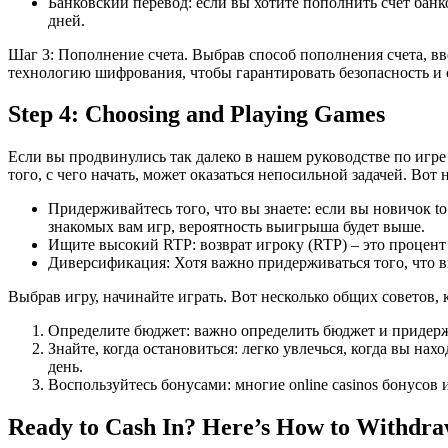
Банковский перевод: если вы хотите пополнить счет бан
дней.
Шаг 3: Пополнение счета. Выбрав способ пополнения счета, вв
технологию шифрования, чтобы гарантировать безопасность и 
Step 4: Choosing and Playing Games
Если вы продвинулись так далеко в нашем руководстве по игр
того, с чего начать, может оказаться непосильной задачей. Вот 
Придерживайтесь того, что вы знаете: если вы новичок to
знакомых вам игр, вероятность выигрыша будет выше.
Ищите высокий RTP: возврат игроку (RTP) – это процент
Диверсификация: Хотя важно придерживаться того, что вы
Выбрав игру, начинайте играть. Вот несколько общих советов, 
Определите бюджет: важно определить бюджет и придержив
Знайте, когда остановиться: легко увлечься, когда вы на
день.
Воспользуйтесь бонусами: многие online casinos бонусо
Ready to Cash In? Here’s How to Withdr