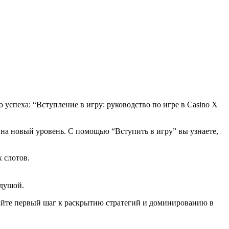
успеха: “Вступление в игру: руководство по игре в Casino X
 на новый уровень. С помощью “Вступить в игру” вы узнаете,
 слотов.
 душой.
делайте первый шаг к раскрытию стратегий и доминированию в