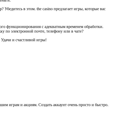
еньги.
Убедитесь в этом. the casino предлагает игры, которые вас
ьного функционирования с адекватным временем обработки.
ку по электронной почте, телефону или в чате?
. Удачи и счастливой игры!
чшим играм и акциям. Создать аккаунт очень просто и быстро.