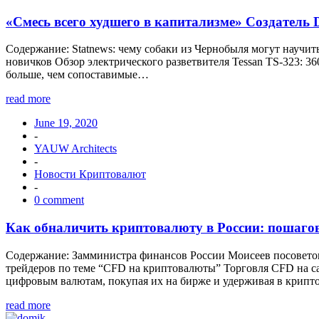
«Смесь всего худшего в капитализме» Создатель
Содержание: Statnews: чему собаки из Чернобыля могут научит
новичков Обзор электрического разветвителя Tessan TS-323: 3
больше, чем сопоставимые…
read more
June 19, 2020
-
YAUW Architects
-
Новости Криптовалют
-
0 comment
Как обналичить криптовалюту в России: пошаго
Содержание: Замминистра финансов России Моисеев посоветов
трейдеров по теме “CFD на криптовалюты” Торговля CFD на 
цифровым валютам, покупая их на бирже и удерживая в крипт
read more