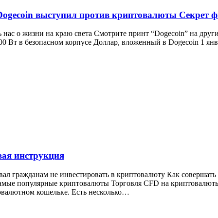
 Dogecoin выступил против криптовалюты Секрет
ь нас о жизни на краю света Смотрите принт “Dogecoin” на други
600 Вт в безопасном корпусе Доллар, вложенный в Dogecoin 1 я
вая инструкция
ал гражданам не инвестировать в криптовалюту Как совершать
самые популярные криптовалюты Торговля CFD на криптовалюты
овалютном кошельке. Есть несколько…