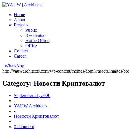
Home
About
Projects
Public
Residential
Home Office
Office
Contact
Career
WhatsApp
http://yauwarchitects.com/wp-content/themes/domik/assets/images/b
Category:
Новости Криптовалют
September 21, 2020
-
YAUW Architects
-
Новости Криптовалют
-
0 comment